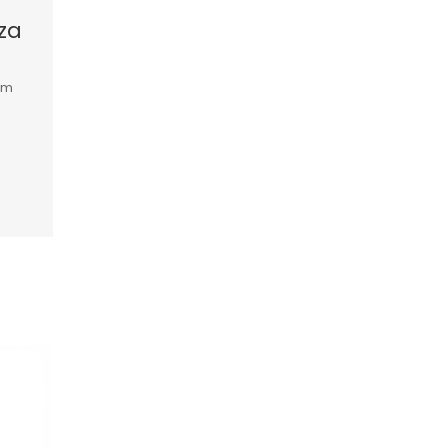
za
em