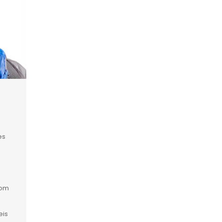
es
com
eis