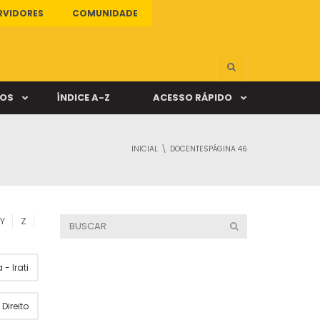
RVIDORES
COMUNIDADE
ÇOS
ÍNDICE A-Z
ACESSO RÁPIDO
INICIAL
DOCENTES
PÁGINA 46
s
ALUNO ONLINE
ia
DOCENTE ONLINE
Y
Z
mas
- Irati
Câmpus Santa Cruz
Direito