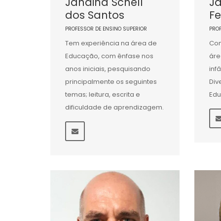
Janaina Schell
J
dos Santos
Fe
PROFESSOR DE ENSINO SUPERIOR
PRO
Tem experiência na área de
Com
Educação, com ênfase nos
áre
anos iniciais, pesquisando
inf
principalmente os seguintes
Div
temas; leitura, escrita e
Edu
dificuldade de aprendizagem.