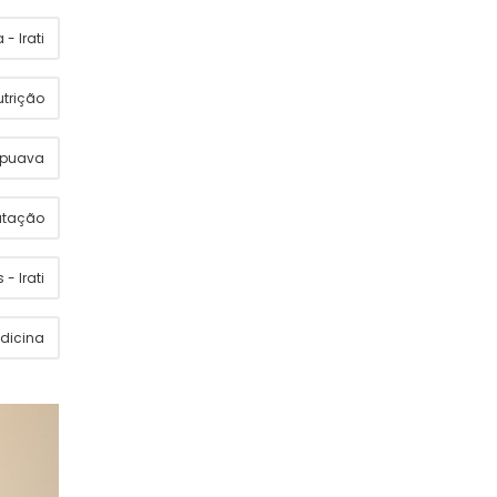
- Irati
utrição
apuava
utação
 - Irati
dicina