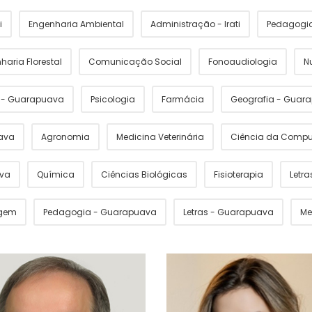
i
Engenharia Ambiental
Administração - Irati
Pedagogia 
haria Florestal
Comunicação Social
Fonoaudiologia
N
s - Guarapuava
Psicologia
Farmácia
Geografia - Guar
ava
Agronomia
Medicina Veterinária
Ciência da Comp
ava
Química
Ciências Biológicas
Fisioterapia
Letras
gem
Pedagogia - Guarapuava
Letras - Guarapuava
Me