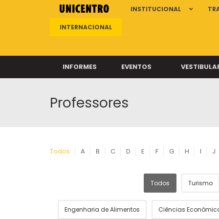
INSTITUCIONAL
TR
INTERNACIONAL
INFORMES
EVENTOS
VESTIBULA
Professores
Clíni
Clíni
Clíni
Clíni
Todos
A
B
C
D
E
F
G
H
I
J
Todos
Turismo
Câ
Engenharia de Alimentos
Ciências Econômic