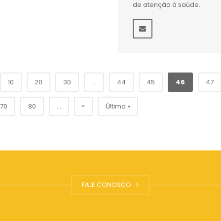
de atenção à saúde.
10
20
30
...
44
45
46
47
»
70
80
...
Última »
FALE CONOSCO