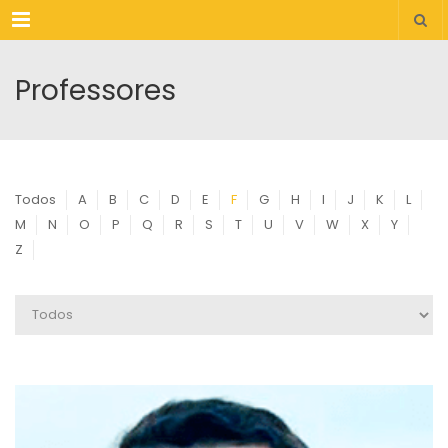
Menu
Professores
Todos
A
B
C
D
E
F
G
H
I
J
K
L
M
N
O
P
Q
R
S
T
U
V
W
X
Y
Z