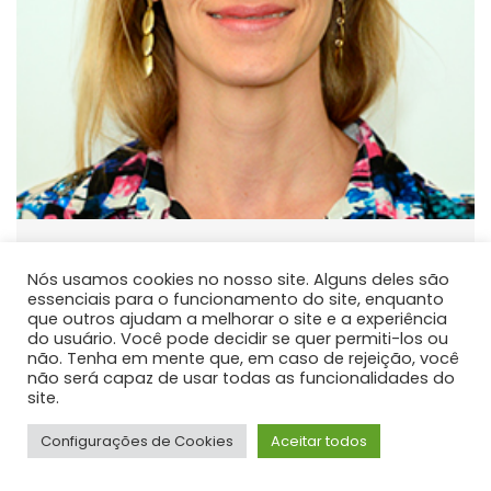
Fabiane Aparecida Retslaff
Guimaraes
Nós usamos cookies no nosso site. Alguns deles são
essenciais para o funcionamento do site, enquanto
PROFESSOR DE ENSINO SUPERIOR
que outros ajudam a melhorar o site e a experiência
do usuário. Você pode decidir se quer permiti-los ou
Atua principalmente nas seguintes linhas de pesquisa:
não. Tenha em mente que, em caso de rejeição, você
Modelagem do Crescimento e da Produção e Manejo
não será capaz de usar todas as funcionalidades do
site.
Florestal.
Configurações de Cookies
Aceitar todos