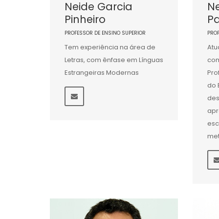
Neide Garcia
Ne
Pinheiro
Pa
PROFESSOR DE ENSINO SUPERIOR
PRO
Tem experiência na área de
Atu
Letras, com ênfase em Línguas
com
Estrangeiras Modernas
Pro
do 
des
apr
esc
met