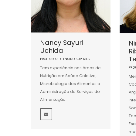
Nancy Sayuri
Ni
Uchida
Ri
Te
PROFESSOR DE ENSINO SUPERIOR
Tem experiência nas áreas de
PRO
Nutrição em Saúde Coletiva,
Mem
Microbiologia dos Alimentos e
Coo
Administração de Serviços de
Arg
Alimentação.
int
Soc
Tec
Esc
mod