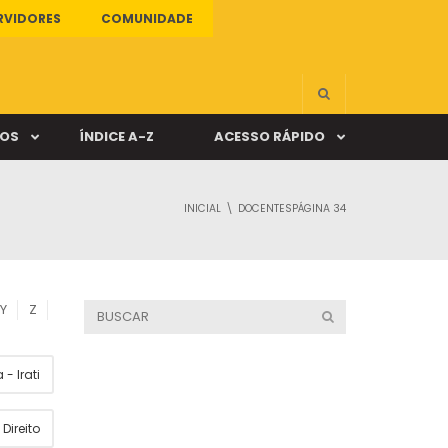
RVIDORES
COMUNIDADE
ÇOS
ÍNDICE A-Z
ACESSO RÁPIDO
INICIAL
DOCENTES
PÁGINA 34
s
ALUNO ONLINE
ia
DOCENTE ONLINE
Y
Z
mas
- Irati
Câmpus Santa Cruz
Direito