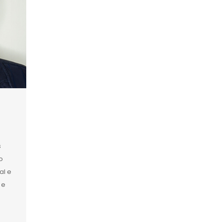
s
o
al e
 e