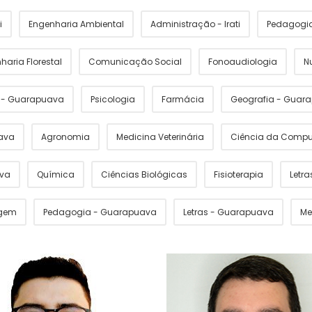
i
Engenharia Ambiental
Administração - Irati
Pedagogia 
haria Florestal
Comunicação Social
Fonoaudiologia
N
s - Guarapuava
Psicologia
Farmácia
Geografia - Guar
ava
Agronomia
Medicina Veterinária
Ciência da Comp
ava
Química
Ciências Biológicas
Fisioterapia
Letras
gem
Pedagogia - Guarapuava
Letras - Guarapuava
Me