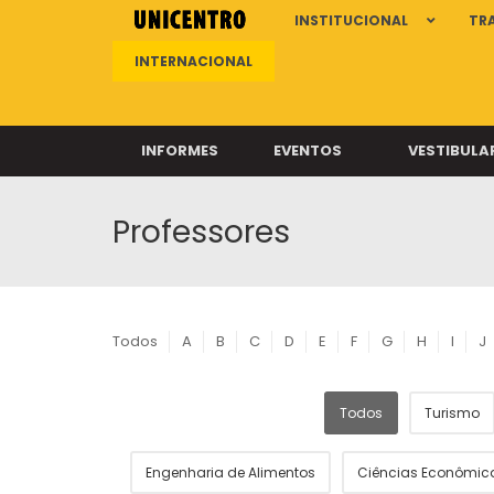
INSTITUCIONAL
TR
INTERNACIONAL
INFORMES
EVENTOS
VESTIBULA
Professores
Clíni
Clíni
Clíni
Clíni
Todos
A
B
C
D
E
F
G
H
I
J
Todos
Turismo
Câ
Engenharia de Alimentos
Ciências Econômic