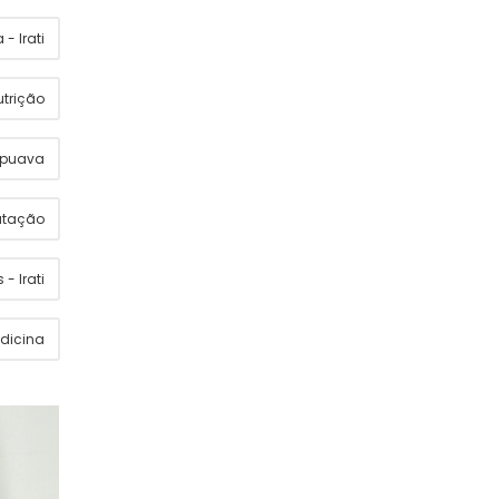
- Irati
utrição
apuava
utação
 - Irati
dicina