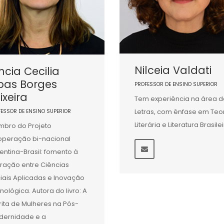
Nilceia Valdati
ncia Cecilia
bas Borges
PROFESSOR DE ENSINO SUPERIOR
ixeira
Tem experiência na área d
Letras, com ênfase em Teo
FESSOR DE ENSINO SUPERIOR
Literária e Literatura Brasile
bro do Projeto
peração bi-nacional
entina-Brasil: fomento à
eração entre Ciências
iais Aplicadas e Inovação
nológica. Autora do livro: A
rita de Mulheres na Pós-
ernidade e a