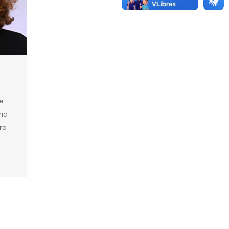
e
ria
ira