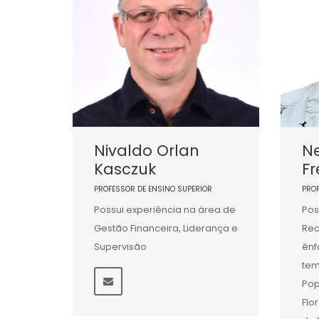
Nivaldo Orlan
Ne
Kasczuk
Fr
PROFESSOR DE ENSINO SUPERIOR
PRO
Possui experiência na área de
Pos
Gestão Financeira, Liderança e
Rec
Supervisão
ênf
tem
Pop
Flo