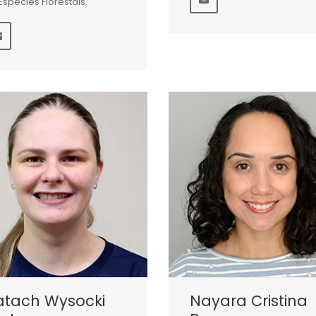
Espécies Florestais.
atach Wysocki
Nayara Cristina