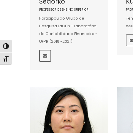
Sedorko
Kü
PROFESSOR DE ENSINO SUPERIOR
PRO
Participou do Grupo de
Tem
Pesquisa LaCFin - Laboratório
neu
de Contabilidade Financeira -
UFPR (2019 -2021)
Alternar alto contraste
Alternar tamanho da fonte