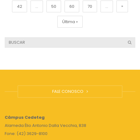
»
42
...
50
60
70
...
Última »
FALE CONOSCO
Câmpus
Cedeteg
Alameda Élio Antonio Dalla Vecchia, 838
Fone: (42) 3629-8100