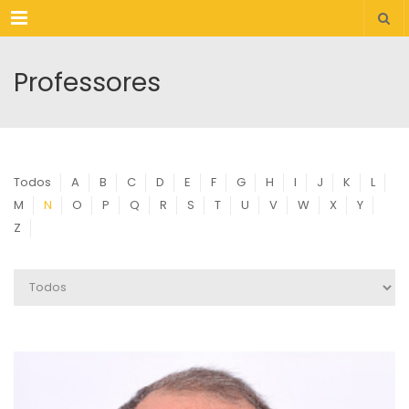
Menu
Professores
Todos
A
B
C
D
E
F
G
H
I
J
K
L
M
N
O
P
Q
R
S
T
U
V
W
X
Y
Z