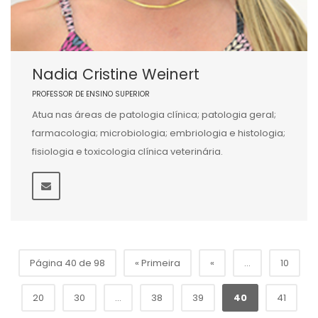
Nadia Cristine Weinert
PROFESSOR DE ENSINO SUPERIOR
Atua nas áreas de patologia clínica; patologia geral;
farmacologia; microbiologia; embriologia e histologia;
fisiologia e toxicologia clínica veterinária.
Página 40 de 98
« Primeira
«
...
10
20
30
...
38
39
40
41