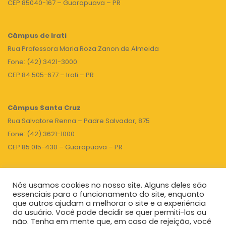
CEP 85040-167 – Guarapuava – PR
Câmpus de Irati
Rua Professora Maria Roza Zanon de Almeida
Fone: (42) 3421-3000
CEP 84.505-677 – Irati – PR
Câmpus Santa Cruz
Rua Salvatore Renna – Padre Salvador, 875
Fone: (42) 3621-1000
CEP 85.015-430 – Guarapuava – PR
Nós usamos cookies no nosso site. Alguns deles são
TOPO
essenciais para o funcionamento do site, enquanto
que outros ajudam a melhorar o site e a experiência
do usuário. Você pode decidir se quer permiti-los ou
não. Tenha em mente que, em caso de rejeição, você
Unicentro
|
Governo do Paraná
|
Seti
|
Agenda do Reitor