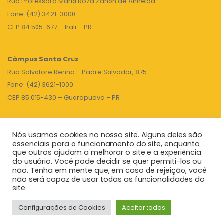
Rua Professora Maria Roza Zanon de Almeida
Fone: (42) 3421-3000
CEP 84.505-677 – Irati – PR
Câmpus Santa Cruz
Rua Salvatore Renna – Padre Salvador, 875
Fone: (42) 3621-1000
CEP 85.015-430 – Guarapuava – PR
Nós usamos cookies no nosso site. Alguns deles são
TOPO
essenciais para o funcionamento do site, enquanto
que outros ajudam a melhorar o site e a experiência
do usuário. Você pode decidir se quer permiti-los ou
não. Tenha em mente que, em caso de rejeição, você
Unicentro
|
Governo do Paraná
|
Seti
|
Agenda do Reitor
não será capaz de usar todas as funcionalidades do
site.
Configurações de Cookies
Aceitar todos