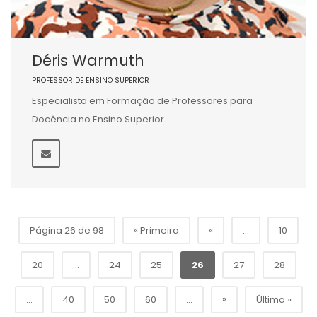
Déris Warmuth
PROFESSOR DE ENSINO SUPERIOR
Especialista em Formação de Professores para
Docência no Ensino Superior
Página 26 de 98
« Primeira
«
...
10
20
...
24
25
26
27
28
»
...
40
50
60
...
Última »