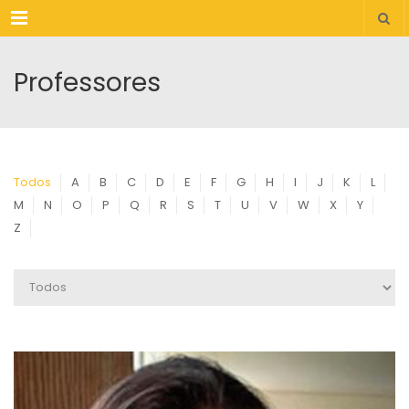
Menu
Professores
Todos
A
B
C
D
E
F
G
H
I
J
K
L
M
N
O
P
Q
R
S
T
U
V
W
X
Y
Z