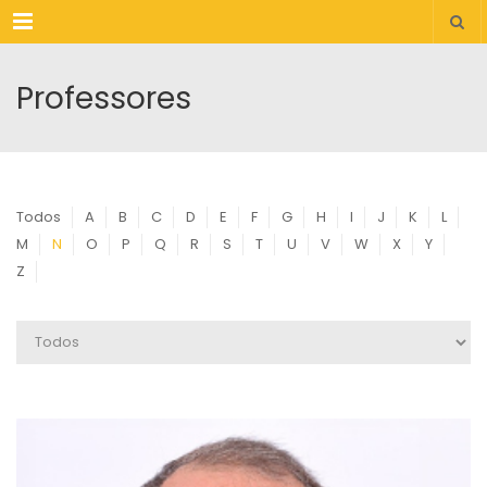
Menu
Professores
Todos
A
B
C
D
E
F
G
H
I
J
K
L
M
N
O
P
Q
R
S
T
U
V
W
X
Y
Z