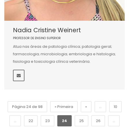
Nadia Cristine Weinert
PROFESSOR DE ENSINO SUPERIOR
Atua nas áreas de patologia clínica; patologia geral;
farmacologia; microbiologia; embriologia e histologia;
fisiologia e toxicologia clínica veterinária.
Página 24 de 98
« Primeira
«
...
10
...
22
23
24
25
26
...