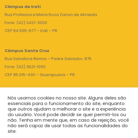
Câmpus de Irati
Rua Professora Maria Roza Zanon de Almeida
Fone: (42) 3421-3000
CEP 84.505-677 – Irati – PR
Câmpus Santa Cruz
Rua Salvatore Renna – Padre Salvador, 875
Fone: (42) 3621-1000
CEP 85.015-430 – Guarapuava – PR
Nós usamos cookies no nosso site. Alguns deles são
TOPO
essenciais para o funcionamento do site, enquanto
que outros ajudam a melhorar o site e a experiência
do usuário. Você pode decidir se quer permiti-los ou
não. Tenha em mente que, em caso de rejeição, você
Unicentro
|
Governo do Paraná
|
Seti
|
Agenda do Reitor
não será capaz de usar todas as funcionalidades do
site.