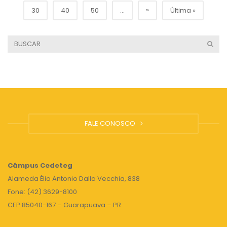
»
30
40
50
...
Última »
FALE CONOSCO
Câmpus
Cedeteg
Alameda Élio Antonio Dalla Vecchia, 838
Fone: (42) 3629-8100
CEP 85040-167 – Guarapuava – PR