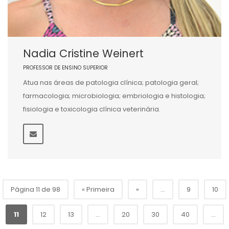
Nadia Cristine Weinert
PROFESSOR DE ENSINO SUPERIOR
Atua nas áreas de patologia clínica; patologia geral;
farmacologia; microbiologia; embriologia e histologia;
fisiologia e toxicologia clínica veterinária.
Página 11 de 98
« Primeira
«
...
9
10
11
12
13
...
20
30
40
...