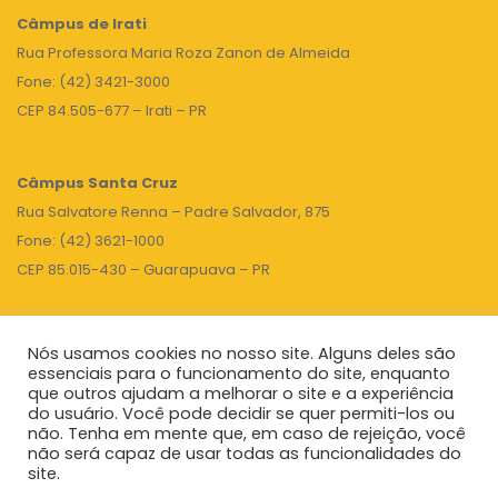
Câmpus de Irati
Rua Professora Maria Roza Zanon de Almeida
Fone: (42) 3421-3000
CEP 84.505-677 – Irati – PR
Câmpus Santa Cruz
Rua Salvatore Renna – Padre Salvador, 875
Fone: (42) 3621-1000
CEP 85.015-430 – Guarapuava – PR
Nós usamos cookies no nosso site. Alguns deles são
TOPO
essenciais para o funcionamento do site, enquanto
que outros ajudam a melhorar o site e a experiência
do usuário. Você pode decidir se quer permiti-los ou
não. Tenha em mente que, em caso de rejeição, você
Unicentro
|
Governo do Paraná
|
Seti
|
Agenda do Reitor
não será capaz de usar todas as funcionalidades do
site.