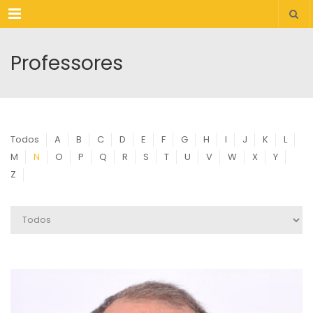
Menu
Professores
Todos
A
B
C
D
E
F
G
H
I
J
K
L
M
N
O
P
Q
R
S
T
U
V
W
X
Y
Z