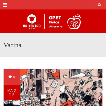
Menu
Vacina
0
MAIO
27