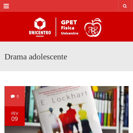
Menu
Drama adolescente
0
FEV
09