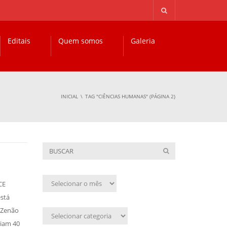
Editais
Quem somos
Galeria
INICIAL
TAG "CIÊNCIAS HUMANAS"
(PÁGINA 2)
Arquivo
CE
mensal
está
. Zenão
Assunto
tiam 40