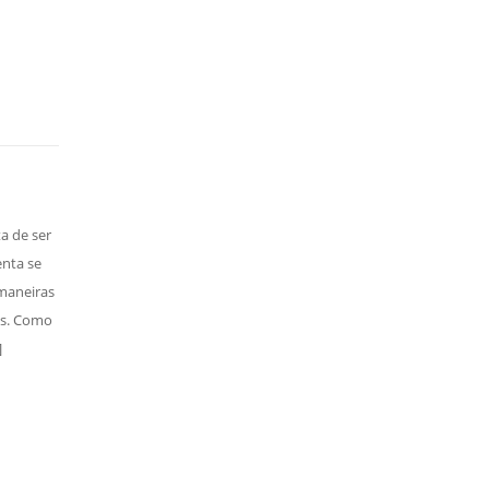
a de ser
nta se
maneiras
os. Como
]