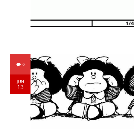
0
JUN
13