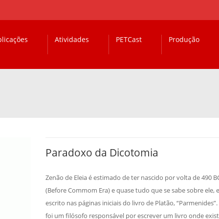
licações
Atividades
PETCast
Produção
Paradoxo da Dicotomia
Zenão de Eleia é estimado de ter nascido por volta de 490 B
(Before Commom Era) e quase tudo que se sabe sobre ele, 
escrito nas páginas iniciais do livro de Platão, “Parmenides”
foi um filósofo responsável por escrever um livro onde exis