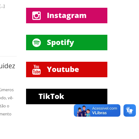
..]
Instagram
Spotify
uidez
Youtube
inúmeros
TikTok
do, vê-
tão o
amento