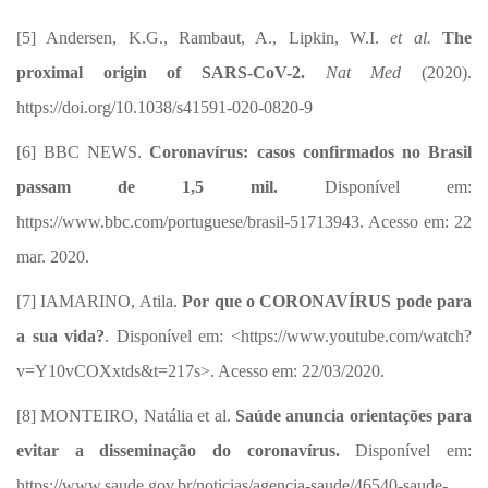
[5]
Andersen, K.G., Rambaut, A., Lipkin, W.I.
et al.
The
proximal origin of SARS-CoV-2.
Nat Med
(2020).
https://doi.org/10.1038/s41591-020-0820-9
[6]
BBC NEWS.
Coronavírus:
casos confirmados no Brasil
passam de 1,5 mil.
Disponível em:
https://www.bbc.com/portuguese/brasil-51713943. Acesso em: 22
mar. 2020.
[7] IAMARINO, Atila.
Por que o CORONAVÍRUS pode para
a sua vida?
. Disponível em: <https://www.youtube.com/watch?
v=Y10vCOXxtds&t=217s>. Acesso em: 22/03/2020.
[8]
MONTEIRO, Natália et al.
Saúde anuncia orientações para
evitar a disseminação do coronavírus.
Disponível em:
https://www.saude.gov.br/noticias/agencia-saude/46540-saude-