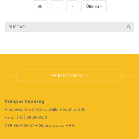
»
90
...
Última »
FALE CONOSCO
Câmpus
Cedeteg
Alameda Élio Antonio Dalla Vecchia, 838
Fone: (42) 3629-8100
CEP 85040-167 – Guarapuava – PR