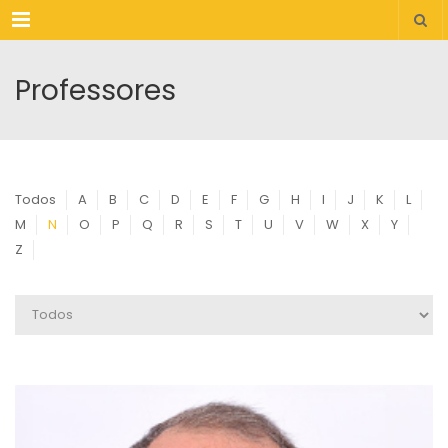
Menu
Professores
Todos
A
B
C
D
E
F
G
H
I
J
K
L
M
N
O
P
Q
R
S
T
U
V
W
X
Y
Z