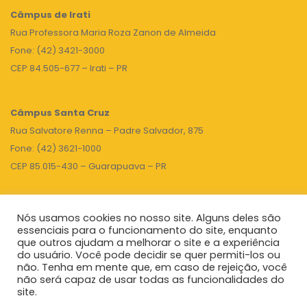
Câmpus de Irati
Rua Professora Maria Roza Zanon de Almeida
Fone: (42) 3421-3000
CEP 84.505-677 – Irati – PR
Câmpus Santa Cruz
Rua Salvatore Renna – Padre Salvador, 875
Fone: (42) 3621-1000
CEP 85.015-430 – Guarapuava – PR
Nós usamos cookies no nosso site. Alguns deles são
TOPO
essenciais para o funcionamento do site, enquanto
que outros ajudam a melhorar o site e a experiência
do usuário. Você pode decidir se quer permiti-los ou
não. Tenha em mente que, em caso de rejeição, você
Unicentro
|
Governo do Paraná
|
Seti
|
Agenda do Reitor
não será capaz de usar todas as funcionalidades do
site.