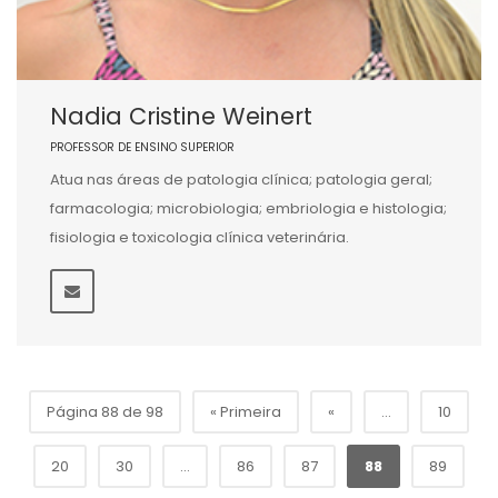
Nadia Cristine Weinert
PROFESSOR DE ENSINO SUPERIOR
Atua nas áreas de patologia clínica; patologia geral;
farmacologia; microbiologia; embriologia e histologia;
fisiologia e toxicologia clínica veterinária.
Página 88 de 98
« Primeira
«
...
10
20
30
...
86
87
88
89