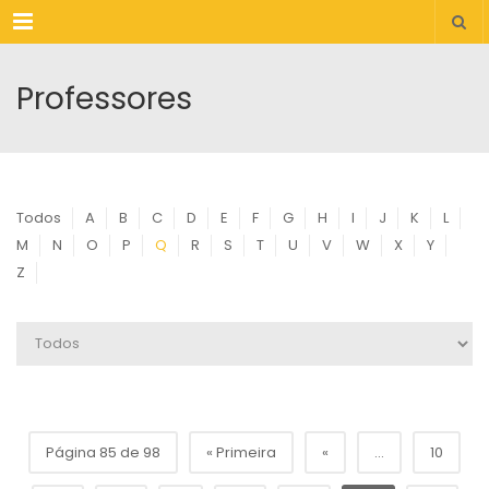
Menu
Professores
Todos
A
B
C
D
E
F
G
H
I
J
K
L
M
N
O
P
Q
R
S
T
U
V
W
X
Y
Z
Página 85 de 98
« Primeira
«
...
10