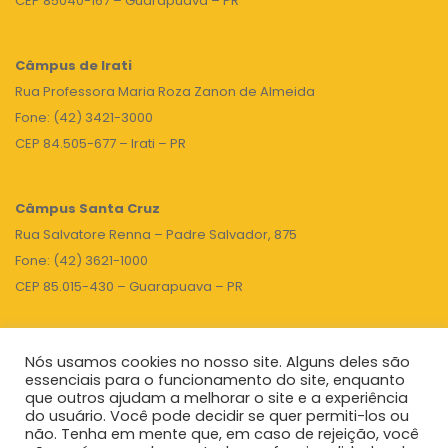
CEP 85040-167 – Guarapuava – PR
Câmpus de Irati
Rua Professora Maria Roza Zanon de Almeida
Fone: (42) 3421-3000
CEP 84.505-677 – Irati – PR
Câmpus Santa Cruz
Rua Salvatore Renna – Padre Salvador, 875
Fone: (42) 3621-1000
CEP 85.015-430 – Guarapuava – PR
Nós usamos cookies no nosso site. Alguns deles são
TOPO
essenciais para o funcionamento do site, enquanto
que outros ajudam a melhorar o site e a experiência
do usuário. Você pode decidir se quer permiti-los ou
não. Tenha em mente que, em caso de rejeição, você
Unicentro
|
Governo do Paraná
|
Seti
|
Agenda do Reitor