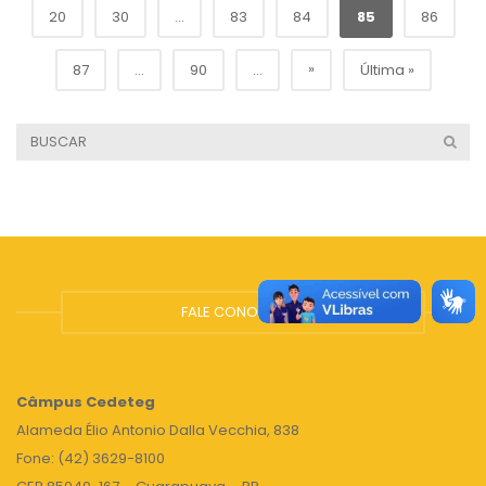
20
30
...
83
84
85
86
»
87
...
90
...
Última »
FALE CONOSCO
Câmpus
Cedeteg
Alameda Élio Antonio Dalla Vecchia, 838
Fone: (42) 3629-8100