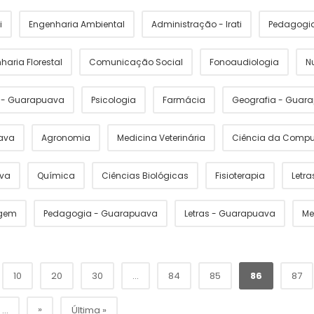
i
Engenharia Ambiental
Administração - Irati
Pedagogia 
haria Florestal
Comunicação Social
Fonoaudiologia
N
s - Guarapuava
Psicologia
Farmácia
Geografia - Guar
ava
Agronomia
Medicina Veterinária
Ciência da Comp
ava
Química
Ciências Biológicas
Fisioterapia
Letras
gem
Pedagogia - Guarapuava
Letras - Guarapuava
Me
10
20
30
...
84
85
86
87
»
...
Última »