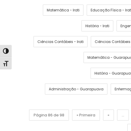
Matemática - Irati
Educação Física - Irat
História - Irati
Engen
Ciências Contábeis - Irati
Ciências Contábei
Alternar alto contraste
Matemática - Guarapu
Alternar tamanho da fonte
História - Guarapu
Administração - Guarapuava
Enferma
Página 86 de 98
« Primeira
«
...