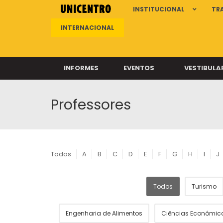
INSTITUCIONAL
TR
INTERNACIONAL
INFORMES
EVENTOS
VESTIBULA
Professores
Clíni
Clíni
Clíni
Clíni
Todos
A
B
C
D
E
F
G
H
I
J
Todos
Turismo
Câ
Engenharia de Alimentos
Ciências Econômic