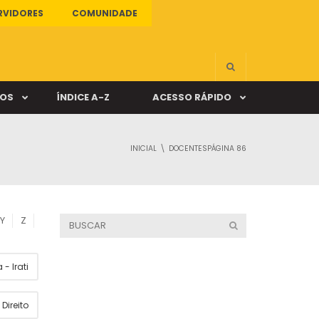
RVIDORES
COMUNIDADE
ÇOS
ÍNDICE A-Z
ACESSO RÁPIDO
INICIAL
DOCENTES
PÁGINA 86
s
ALUNO ONLINE
ia
DOCENTE ONLINE
Y
Z
mas
- Irati
Câmpus Santa Cruz
Direito