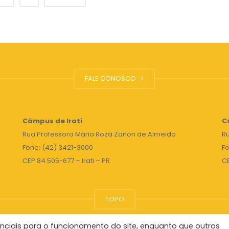
FALE CONOSCO
Câmpus de Irati
C
Rua Professora Maria Roza Zanon de Almeida
Ru
Fone: (42) 3421-3000
Fo
CEP 84.505-677 – Irati – PR
C
TOPO
nciais para o funcionamento do site, enquanto que outros
Reitor