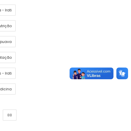
- Irati
utrição
apuava
utação
 - Irati
dicina
88