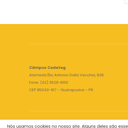
Câmpus
Cedeteg
Alameda Élio Antonio Dalla Vecchia, 838
Fone: (42) 3629-8100
CEP 85040-167 – Guarapuava – PR
Nós usamos cookies no nosso site. Alguns deles são esse
Unicentro
|
Governo do Paraná
|
Seti
|
Agenda do 