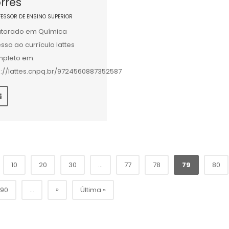
rres
FESSOR DE ENSINO SUPERIOR
torado em Química
sso ao currículo lattes
pleto em:
p://lattes.cnpq.br/9724560887352587
10
20
30
...
77
78
79
80
»
90
...
Última »