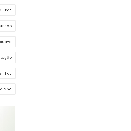
- Irati
utrição
apuava
utação
 - Irati
dicina