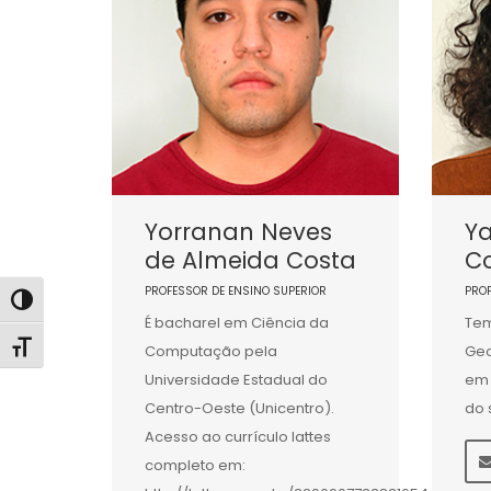
Yorranan Neves
Y
de Almeida Costa
C
PROFESSOR DE ENSINO SUPERIOR
PRO
Alternar alto contraste
É bacharel em Ciência da
Tem
Alternar tamanho da fonte
Computação pela
Geo
Universidade Estadual do
em 
Centro-Oeste (Unicentro).
do 
Acesso ao currículo lattes
completo em: