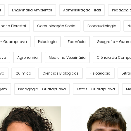
i
Engenharia Ambiental
Administração - Irati
Pedagogia 
haria Florestal
Comunicação Social
Fonoaudiologia
N
s - Guarapuava
Psicologia
Farmácia
Geografia - Guar
ava
Agronomia
Medicina Veterinária
Ciência da Comp
ava
Química
Ciências Biológicas
Fisioterapia
Letras
gem
Pedagogia - Guarapuava
Letras - Guarapuava
Me