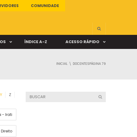
RVIDORES
COMUNIDADE
ÇOS
ÍNDICE A-Z
ACESSO RÁPIDO
INICIAL
DOCENTES
PÁGINA 79
s
ALUNO ONLINE
ia
DOCENTE ONLINE
Y
Z
mas
- Irati
Câmpus Santa Cruz
Direito