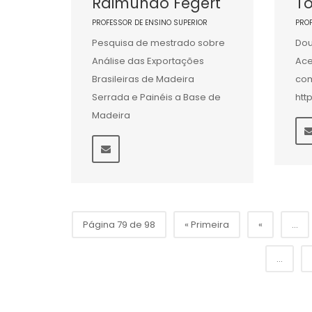
Raimundo Fegert
To
PROFESSOR DE ENSINO SUPERIOR
PRO
Pesquisa de mestrado sobre
Dou
Análise das Exportações
Ace
Brasileiras de Madeira
com
Serrada e Painéis a Base de
htt
Madeira
Página 79 de 98
« Primeira
«
...
...