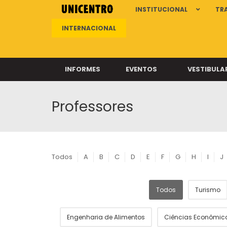
INSTITUCIONAL
TR
INTERNACIONAL
INFORMES
EVENTOS
VESTIBULA
Professores
Clíni
Clíni
Clíni
Clíni
Todos
A
B
C
D
E
F
G
H
I
J
Todos
Turismo
Câ
Engenharia de Alimentos
Ciências Econômic