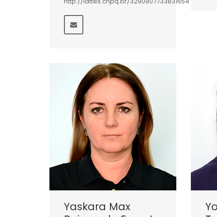
http://lattes.cnpq.br/3290907733831654
Yaskara Max
Y