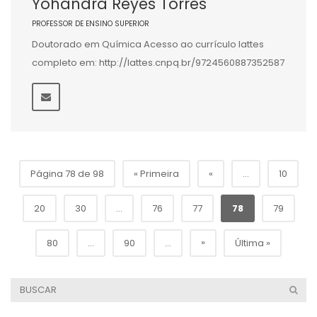
Yohandra Reyes Torres
PROFESSOR DE ENSINO SUPERIOR
Doutorado em Química Acesso ao currículo lattes
completo em: http://lattes.cnpq.br/9724560887352587
Página 78 de 98
« Primeira
«
...
10
20
30
...
76
77
78
79
»
80
...
90
...
Última »