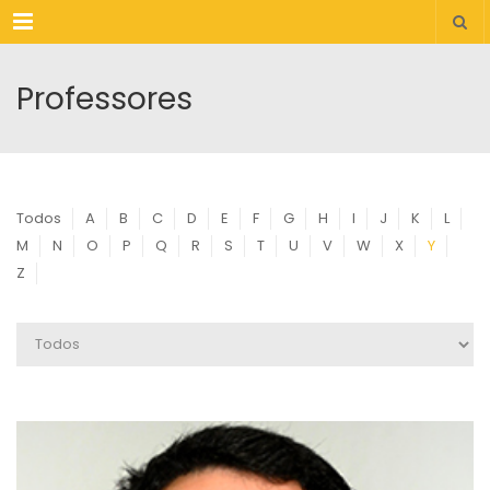
Menu
Professores
Todos
A
B
C
D
E
F
G
H
I
J
K
L
M
N
O
P
Q
R
S
T
U
V
W
X
Y
Z