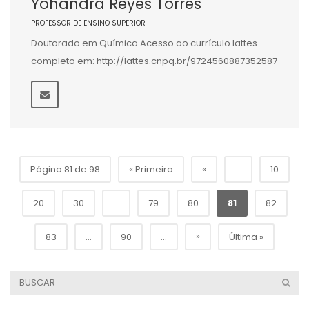
Yohandra Reyes Torres
PROFESSOR DE ENSINO SUPERIOR
Doutorado em Química Acesso ao currículo lattes
completo em: http://lattes.cnpq.br/9724560887352587
Página 81 de 98
« Primeira
«
...
10
20
30
...
79
80
81
82
»
83
...
90
...
Última »