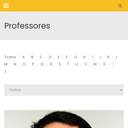
Menu
Professores
Todos
A
B
C
D
E
F
G
H
I
J
K
L
M
N
O
P
Q
R
S
T
U
V
W
X
Y
Z