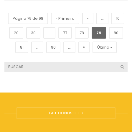
Página 79 de 98
« Primeira
«
...
10
20
30
...
77
78
79
80
»
81
...
90
...
Última »
FALE CONOSCO