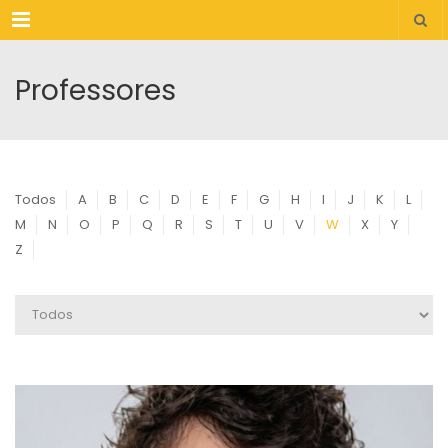
Menu
Professores
Todos
A
B
C
D
E
F
G
H
I
J
K
L
M
N
O
P
Q
R
S
T
U
V
W
X
Y
Z