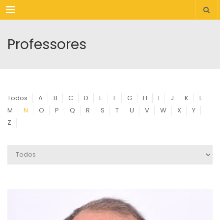
Menu
Professores
Todos
A
B
C
D
E
F
G
H
I
J
K
L
M
N
O
P
Q
R
S
T
U
V
W
X
Y
Z