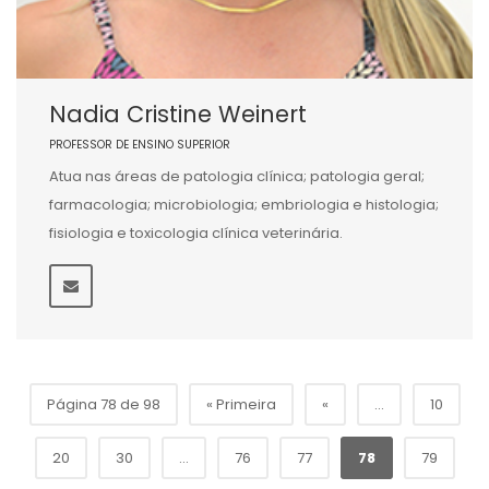
Nadia Cristine Weinert
PROFESSOR DE ENSINO SUPERIOR
Atua nas áreas de patologia clínica; patologia geral;
farmacologia; microbiologia; embriologia e histologia;
fisiologia e toxicologia clínica veterinária.
Página 78 de 98
« Primeira
«
...
10
20
30
...
76
77
78
79