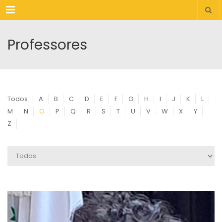
Menu
Professores
Todos
A
B
C
D
E
F
G
H
I
J
K
L
M
N
O
P
Q
R
S
T
U
V
W
X
Y
Z