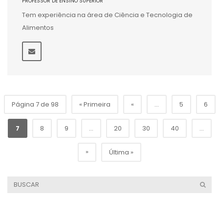
PROFESSOR DE ENSINO SUPERIOR
Tem experiência na área de Ciência e Tecnologia de
Alimentos
Página 7 de 98
« Primeira
«
...
5
6
7
8
9
...
20
30
40
...
»
Última »