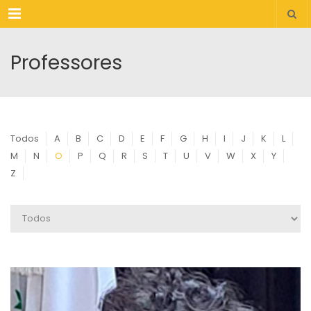
Menu
Professores
Todos
A
B
C
D
E
F
G
H
I
J
K
L
M
N
O
P
Q
R
S
T
U
V
W
X
Y
Z