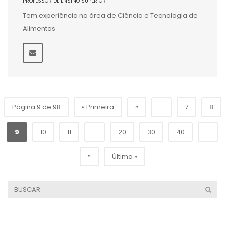
PROFESSOR DE ENSINO SUPERIOR
Tem experiência na área de Ciência e Tecnologia de
Alimentos
Página 9 de 98
« Primeira
«
...
7
8
9
10
11
...
20
30
40
...
»
Última »