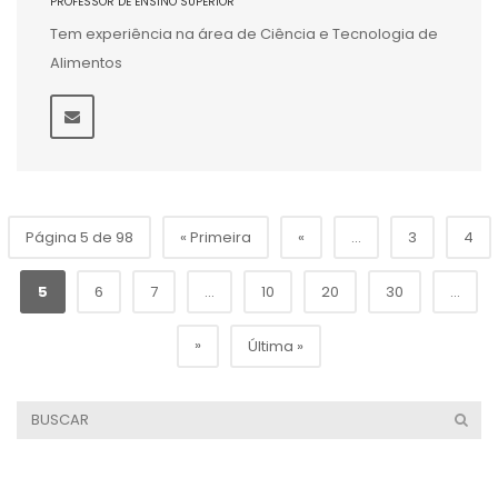
PROFESSOR DE ENSINO SUPERIOR
Tem experiência na área de Ciência e Tecnologia de
Alimentos
Página 5 de 98
« Primeira
«
...
3
4
5
6
7
...
10
20
30
...
»
Última »