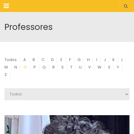
Menu
Professores
Todos
A
B
C
D
E
F
G
H
I
J
K
L
M
N
O
P
Q
R
S
T
U
V
W
X
Y
Z