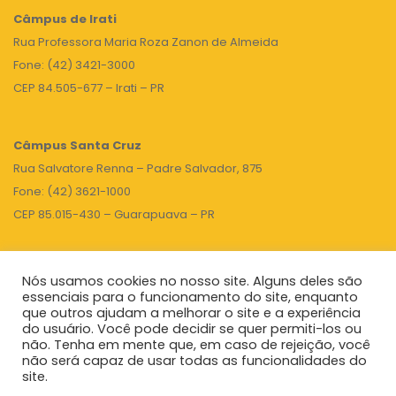
Câmpus de Irati
Rua Professora Maria Roza Zanon de Almeida
Fone: (42) 3421-3000
CEP 84.505-677 – Irati – PR
Câmpus Santa Cruz
Rua Salvatore Renna – Padre Salvador, 875
Fone: (42) 3621-1000
CEP 85.015-430 – Guarapuava – PR
Nós usamos cookies no nosso site. Alguns deles são
TOPO
essenciais para o funcionamento do site, enquanto
que outros ajudam a melhorar o site e a experiência
do usuário. Você pode decidir se quer permiti-los ou
não. Tenha em mente que, em caso de rejeição, você
Unicentro
|
Governo do Paraná
|
Seti
|
Agenda do Reitor
não será capaz de usar todas as funcionalidades do
site.