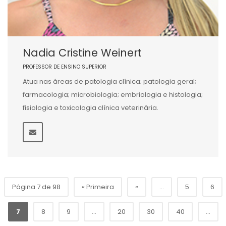
Nadia Cristine Weinert
PROFESSOR DE ENSINO SUPERIOR
Atua nas áreas de patologia clínica; patologia geral;
farmacologia; microbiologia; embriologia e histologia;
fisiologia e toxicologia clínica veterinária.
Página 7 de 98
« Primeira
«
...
5
6
7
8
9
...
20
30
40
...