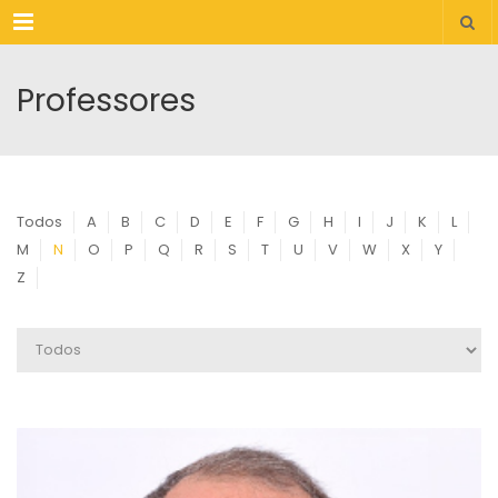
Menu
Professores
Todos
A
B
C
D
E
F
G
H
I
J
K
L
M
N
O
P
Q
R
S
T
U
V
W
X
Y
Z