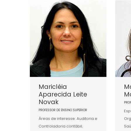
Maricléia
Ma
Aparecida Leite
M
Novak
PRO
PROFESSOR DE ENSINO SUPERIOR
Esp
Áreas de interesse: Auditoria e
Org
Controladoria contábil;
Saú