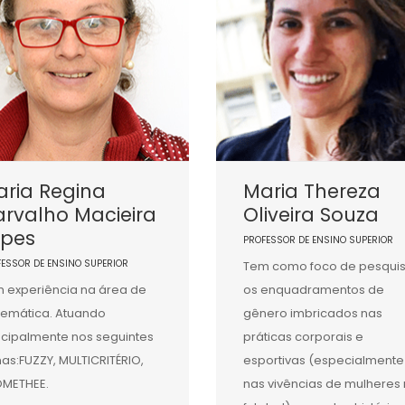
ria Regina
Maria Thereza
rvalho Macieira
Oliveira Souza
opes
PROFESSOR DE ENSINO SUPERIOR
FESSOR DE ENSINO SUPERIOR
Tem como foco de pesqui
 experiência na área de
os enquadramentos de
emática. Atuando
gênero imbricados nas
ncipalmente nos seguintes
práticas corporais e
as:FUZZY, MULTICRITÉRIO,
esportivas (especialmente
OMETHEE.
nas vivências de mulheres