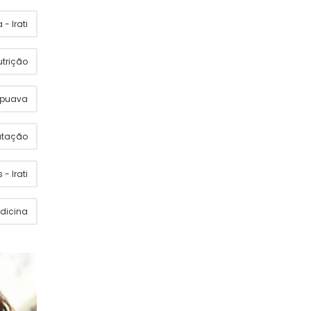
- Irati
utrição
apuava
utação
 - Irati
dicina