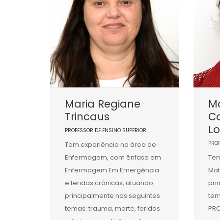
Maria Regiane
Ma
Trincaus
Ca
L
PROFESSOR DE ENSINO SUPERIOR
PRO
Tem experiência na área de
Enfermagem, com ênfase em
Tem
Enfermagem Em Emergência
Mat
e feridas crônicas, atuando
pri
principalmente nos seguintes
tem
temas: trauma, morte, feridas
PR