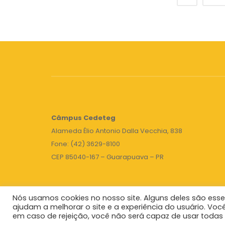
Câmpus
Cedeteg
Alameda Élio Antonio Dalla Vecchia, 838
Fone: (42) 3629-8100
CEP 85040-167 – Guarapuava – PR
Nós usamos cookies no nosso site. Alguns deles são esse
ajudam a melhorar o site e a experiência do usuário. Voc
em caso de rejeição, você não será capaz de usar todas 
Unicentro
|
Governo do Paraná
|
Seti
|
Agenda do 