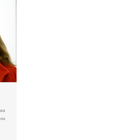
isa
ios