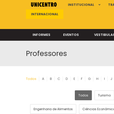
INSTITUCIONAL
TR
INTERNACIONAL
INFORMES
EVENTOS
VESTIBULA
Professores
Clíni
Clíni
Clíni
Clíni
Todos
A
B
C
D
E
F
G
H
I
J
Todos
Turismo
Câ
Engenharia de Alimentos
Ciências Econômic