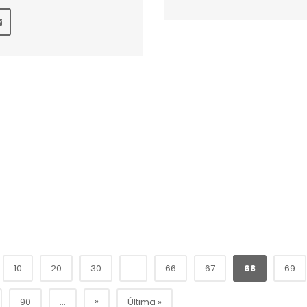
10
20
30
...
66
67
68
69
»
90
...
Última »