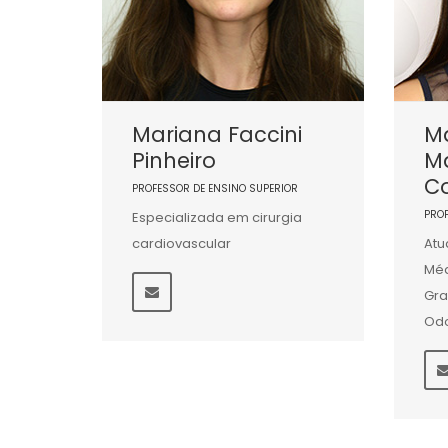
Mariana Faccini
M
Pinheiro
M
C
PROFESSOR DE ENSINO SUPERIOR
PRO
Especializada em cirurgia
cardiovascular
Atu
Méd
Gra
Odo