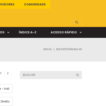
RVIDORES
COMUNIDADE
ÇOS
ÍNDICE A-Z
ACESSO RÁPIDO
INICIAL
DOCENTES
PÁGINA 68
s
ALUNO ONLINE
ia
DOCENTE ONLINE
Y
Z
mas
- Irati
Câmpus Santa Cruz
Direito