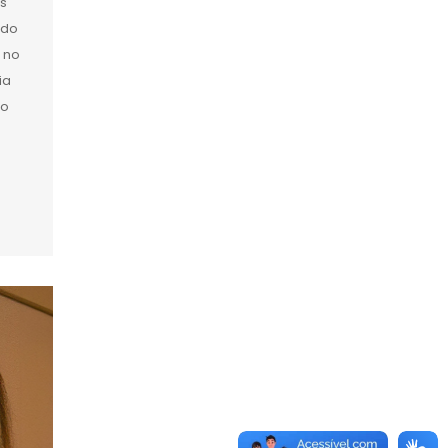
os
 do
a no
ia
ão