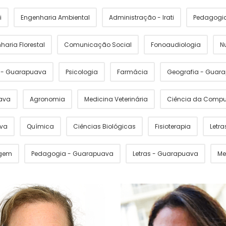
i
Engenharia Ambiental
Administração - Irati
Pedagogia 
haria Florestal
Comunicação Social
Fonoaudiologia
N
s - Guarapuava
Psicologia
Farmácia
Geografia - Guar
ava
Agronomia
Medicina Veterinária
Ciência da Comp
ava
Química
Ciências Biológicas
Fisioterapia
Letras
gem
Pedagogia - Guarapuava
Letras - Guarapuava
Me