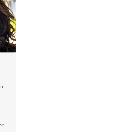
sa
 no