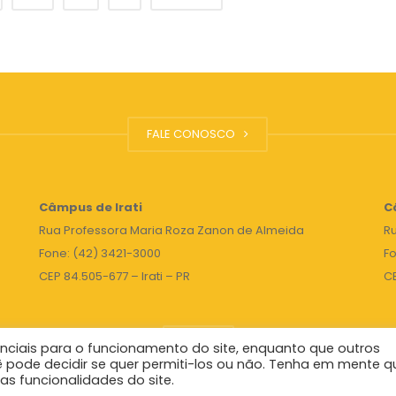
FALE CONOSCO
Câmpus de Irati
C
Rua Professora Maria Roza Zanon de Almeida
Ru
Fone: (42) 3421-3000
Fo
CEP 84.505-677 – Irati – PR
C
TOPO
nciais para o funcionamento do site, enquanto que outros
ê pode decidir se quer permiti-los ou não. Tenha em mente q
as funcionalidades do site.
Reitor