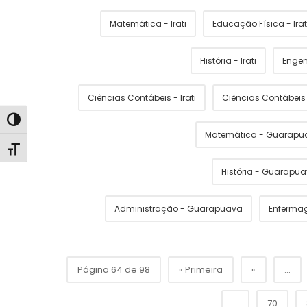
Matemática - Irati
Educação Física - Irat
História - Irati
Engen
Ciências Contábeis - Irati
Ciências Contábei
Alternar alto contraste
Matemática - Guarapu
Alternar tamanho da fonte
História - Guarapu
Administração - Guarapuava
Enferma
Página 64 de 98
« Primeira
«
...
...
70