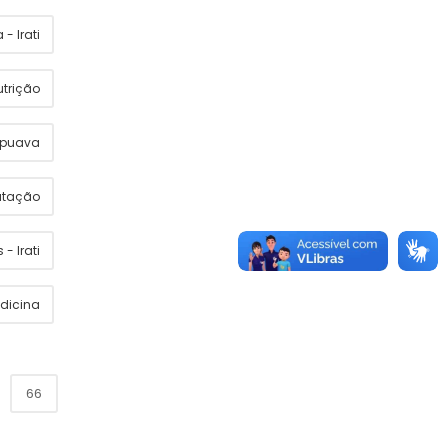
- Irati
utrição
apuava
utação
 - Irati
dicina
66