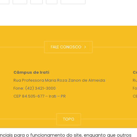
FALE CONOSCO
Câmpus de Irati
C
Rua Professora Maria Roza Zanon de Almeida
Ru
Fone: (42) 3421-3000
Fo
CEP 84.505-677 – Irati – PR
C
TOPO
nciais para o funcionamento do site, enquanto que outros
Reitor