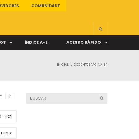
RVIDORES
COMUNIDADE
ÇOS
ÍNDICE A-Z
ACESSO RÁPIDO
INICIAL
DOCENTES
PÁGINA 64
s
ALUNO ONLINE
ia
DOCENTE ONLINE
Y
Z
mas
- Irati
Câmpus Santa Cruz
Direito