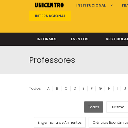
INSTITUCIONAL
TR
INTERNACIONAL
INFORMES
EVENTOS
VESTIBULA
Professores
Clíni
Clíni
Clíni
Clíni
Todos
A
B
C
D
E
F
G
H
I
J
Todos
Turismo
Câ
Engenharia de Alimentos
Ciências Econômic