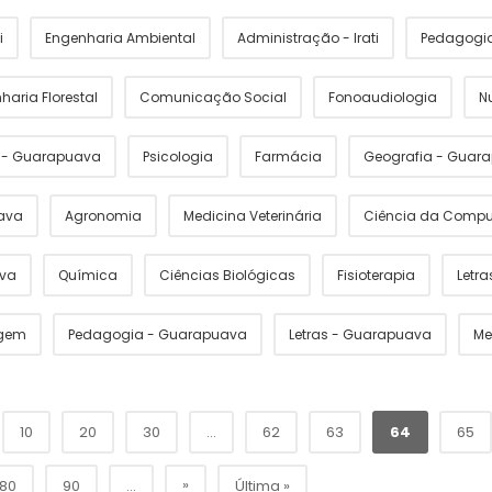
i
Engenharia Ambiental
Administração - Irati
Pedagogia 
haria Florestal
Comunicação Social
Fonoaudiologia
N
s - Guarapuava
Psicologia
Farmácia
Geografia - Guar
ava
Agronomia
Medicina Veterinária
Ciência da Comp
ava
Química
Ciências Biológicas
Fisioterapia
Letras
gem
Pedagogia - Guarapuava
Letras - Guarapuava
Me
10
20
30
...
62
63
64
65
»
80
90
...
Última »