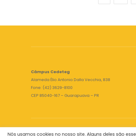
Câmpus
Cedeteg
Alameda Élio Antonio Dalla Vecchia, 838
Fone: (42) 3629-8100
CEP 85040-167 – Guarapuava – PR
Nós usamos cookies no nosso site. Alguns deles são esse
Unicentro
|
Governo do Paraná
|
Seti
|
Agenda do 