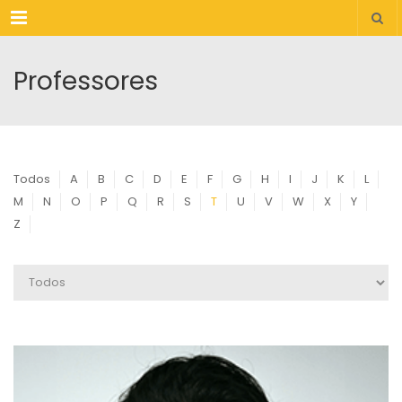
Menu
Professores
Todos
A
B
C
D
E
F
G
H
I
J
K
L
M
N
O
P
Q
R
S
T
U
V
W
X
Y
Z