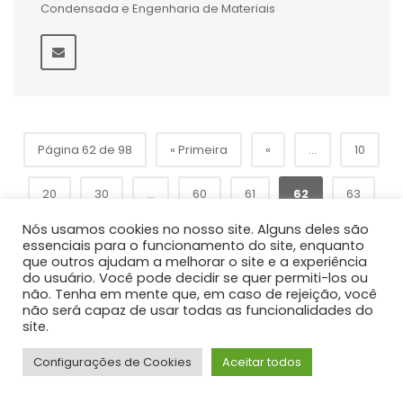
Condensada e Engenharia de Materiais
Página 62 de 98
« Primeira
«
...
10
20
30
...
60
61
62
63
Nós usamos cookies no nosso site. Alguns deles são
»
64
...
70
80
90
...
essenciais para o funcionamento do site, enquanto
que outros ajudam a melhorar o site e a experiência
do usuário. Você pode decidir se quer permiti-los ou
Última »
não. Tenha em mente que, em caso de rejeição, você
não será capaz de usar todas as funcionalidades do
site.
Configurações de Cookies
Aceitar todos