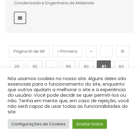
Condensada e Engenharia de Materiais
Página 61 de 98
« Primeira
«
...
10
20
30
...
59
60
61
62
Nós usamos cookies no nosso site. Alguns deles são
»
63
...
70
80
90
...
essenciais para o funcionamento do site, enquanto
que outros ajudam a melhorar o site e a experiência
do usuário. Você pode decidir se quer permiti-los ou
Última »
não. Tenha em mente que, em caso de rejeição, você
não será capaz de usar todas as funcionalidades do
site.
Configurações de Cookies
Aceitar todos