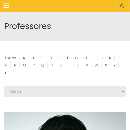
Menu
Professores
Todos
A
B
C
D
E
F
G
H
I
J
K
L
M
N
O
P
Q
R
S
T
U
V
W
X
Y
Z