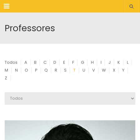
Menu
Professores
Todos
A
B
C
D
E
F
G
H
I
J
K
L
M
N
O
P
Q
R
S
T
U
V
W
X
Y
Z