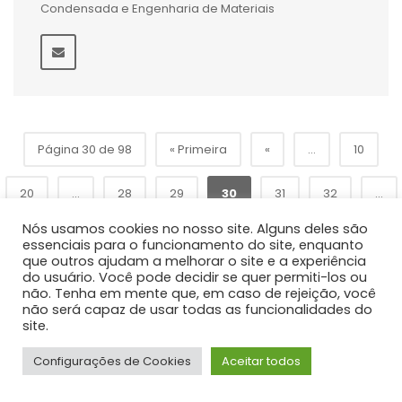
Condensada e Engenharia de Materiais
Página 30 de 98
« Primeira
«
...
10
20
...
28
29
30
31
32
...
Nós usamos cookies no nosso site. Alguns deles são
»
40
50
60
...
Última »
essenciais para o funcionamento do site, enquanto
que outros ajudam a melhorar o site e a experiência
do usuário. Você pode decidir se quer permiti-los ou
não. Tenha em mente que, em caso de rejeição, você
não será capaz de usar todas as funcionalidades do
site.
Configurações de Cookies
Aceitar todos