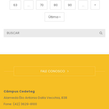
»
63
...
70
80
90
...
Última »
FALE CONOSCO
Câmpus
Cedeteg
Alameda Élio Antonio Dalla Vecchia, 838
Fone: (42) 3629-8100