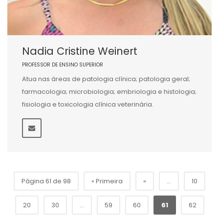
Nadia Cristine Weinert
PROFESSOR DE ENSINO SUPERIOR
Atua nas áreas de patologia clínica; patologia geral;
farmacologia; microbiologia; embriologia e histologia;
fisiologia e toxicologia clínica veterinária.
Página 61 de 98
« Primeira
«
...
10
20
30
...
59
60
61
62