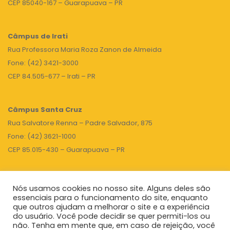
CEP 85040-167 – Guarapuava – PR
Câmpus de Irati
Rua Professora Maria Roza Zanon de Almeida
Fone: (42) 3421-3000
CEP 84.505-677 – Irati – PR
Câmpus Santa Cruz
Rua Salvatore Renna – Padre Salvador, 875
Fone: (42) 3621-1000
CEP 85.015-430 – Guarapuava – PR
Nós usamos cookies no nosso site. Alguns deles são
TOPO
essenciais para o funcionamento do site, enquanto
que outros ajudam a melhorar o site e a experiência
do usuário. Você pode decidir se quer permiti-los ou
não. Tenha em mente que, em caso de rejeição, você
Unicentro
|
Governo do Paraná
|
Seti
|
Agenda do Reitor