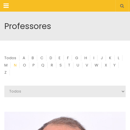
Menu
Professores
Todos
A
B
C
D
E
F
G
H
I
J
K
L
M
N
O
P
Q
R
S
T
U
V
W
X
Y
Z