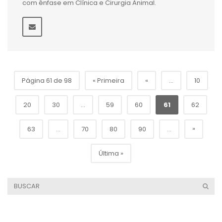
com ênfase em Clínica e Cirurgia Animal.
Página 61 de 98
« Primeira
«
...
10
20
30
...
59
60
61
62
»
63
...
70
80
90
...
Última »