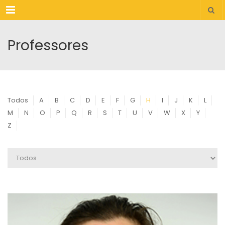
Menu
Professores
Todos
A
B
C
D
E
F
G
H
I
J
K
L
M
N
O
P
Q
R
S
T
U
V
W
X
Y
Z