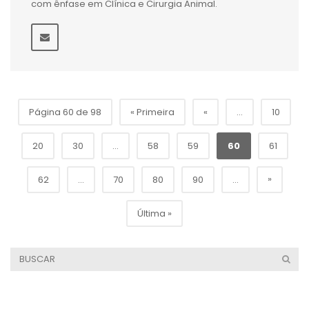
com ênfase em Clínica e Cirurgia Animal.
Página 60 de 98
« Primeira
«
...
10
20
30
...
58
59
60
61
»
62
...
70
80
90
...
Última »