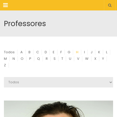
Menu
Professores
Todos
A
B
C
D
E
F
G
H
I
J
K
L
M
N
O
P
Q
R
S
T
U
V
W
X
Y
Z