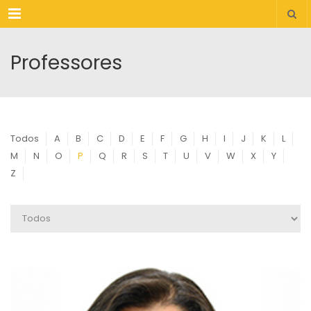
Menu
Professores
Todos
A
B
C
D
E
F
G
H
I
J
K
L
M
N
O
P
Q
R
S
T
U
V
W
X
Y
Z