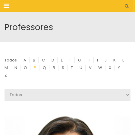
Menu
Professores
Todos
A
B
C
D
E
F
G
H
I
J
K
L
M
N
O
P
Q
R
S
T
U
V
W
X
Y
Z