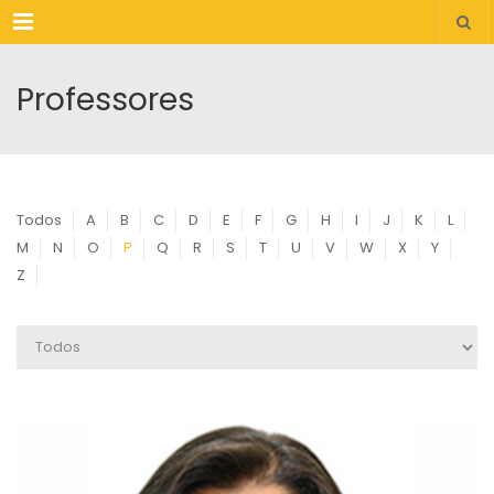
Menu
Professores
Todos
A
B
C
D
E
F
G
H
I
J
K
L
M
N
O
P
Q
R
S
T
U
V
W
X
Y
Z