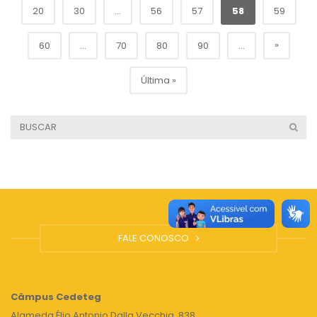
20
30
...
56
57
58
59
»
60
...
70
80
90
...
Última »
FALE CONOSCO
Câmpus
Cedeteg
Alameda Élio Antonio Dalla Vecchia, 838