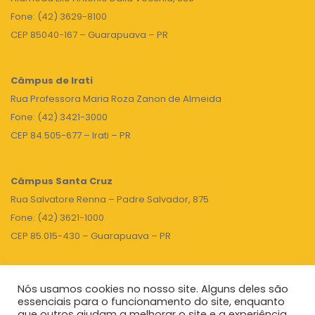
Fone: (42) 3629-8100
CEP 85040-167 – Guarapuava – PR
Câmpus de Irati
Rua Professora Maria Roza Zanon de Almeida
Fone: (42) 3421-3000
CEP 84.505-677 – Irati – PR
Câmpus Santa Cruz
Rua Salvatore Renna – Padre Salvador, 875
Fone: (42) 3621-1000
CEP 85.015-430 – Guarapuava – PR
Nós usamos cookies no nosso site. Alguns deles são
TOPO
essenciais para o funcionamento do site, enquanto
que outros ajudam a melhorar o site e a experiência