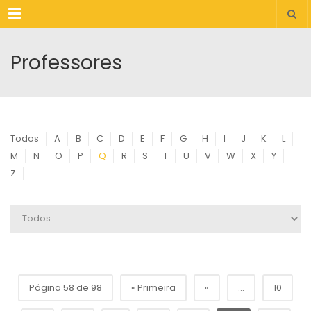
Menu
Professores
Todos
A
B
C
D
E
F
G
H
I
J
K
L
M
N
O
P
Q
R
S
T
U
V
W
X
Y
Z
Página 58 de 98
« Primeira
«
...
10