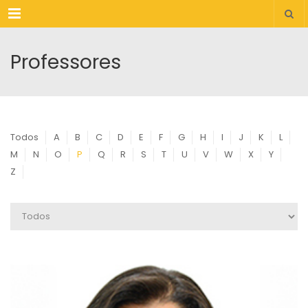
Menu
Professores
Todos
A
B
C
D
E
F
G
H
I
J
K
L
M
N
O
P
Q
R
S
T
U
V
W
X
Y
Z