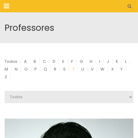
Menu
Professores
Todos
A
B
C
D
E
F
G
H
I
J
K
L
M
N
O
P
Q
R
S
T
U
V
W
X
Y
Z