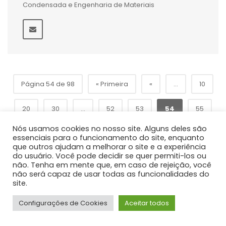
Condensada e Engenharia de Materiais
Página 54 de 98
« Primeira
«
...
10
20
30
...
52
53
54
55
Nós usamos cookies no nosso site. Alguns deles são
»
56
...
60
70
80
...
essenciais para o funcionamento do site, enquanto
que outros ajudam a melhorar o site e a experiência
do usuário. Você pode decidir se quer permiti-los ou
Última »
não. Tenha em mente que, em caso de rejeição, você
não será capaz de usar todas as funcionalidades do
site.
Configurações de Cookies
Aceitar todos