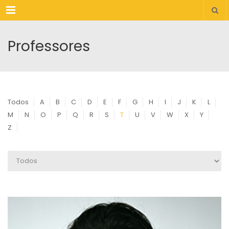
Menu
Professores
Todos
A
B
C
D
E
F
G
H
I
J
K
L
M
N
O
P
Q
R
S
T
U
V
W
X
Y
Z