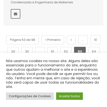
Condensada e Engenharia de Materiais
Página 53 de 98
« Primeira
«
...
10
20
30
...
51
52
53
54
Nós usamos cookies no nosso site. Alguns deles são
»
55
...
60
70
80
...
essenciais para o funcionamento do site, enquanto
que outros ajudam a melhorar o site e a experiência
do usuário. Você pode decidir se quer permiti-los ou
Última »
não. Tenha em mente que, em caso de rejeição, você
não será capaz de usar todas as funcionalidades do
site.
Configurações de Cookies
Aceitar todos