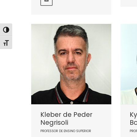
Alternar alto contraste
Alternar tamanho da fonte
Kleber de Peder
Ky
Negrisoli
Bo
PROFESSOR DE ENSINO SUPERIOR
PRO