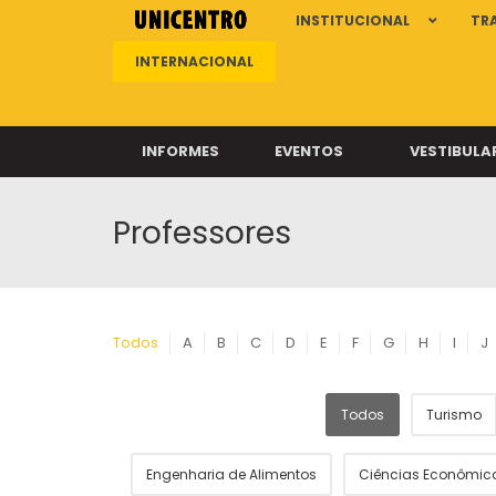
INSTITUCIONAL
TR
INTERNACIONAL
INFORMES
EVENTOS
VESTIBULA
Professores
Clíni
Clíni
Clíni
Clíni
Todos
A
B
C
D
E
F
G
H
I
J
Todos
Turismo
Câ
Engenharia de Alimentos
Ciências Econômic