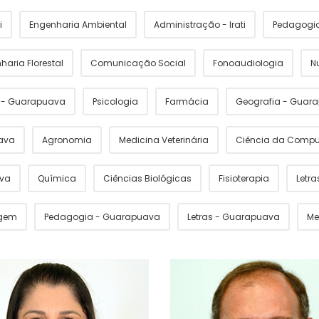
i
Engenharia Ambiental
Administração - Irati
Pedagogia 
haria Florestal
Comunicação Social
Fonoaudiologia
N
s - Guarapuava
Psicologia
Farmácia
Geografia - Guar
ava
Agronomia
Medicina Veterinária
Ciência da Comp
ava
Química
Ciências Biológicas
Fisioterapia
Letras
gem
Pedagogia - Guarapuava
Letras - Guarapuava
Me