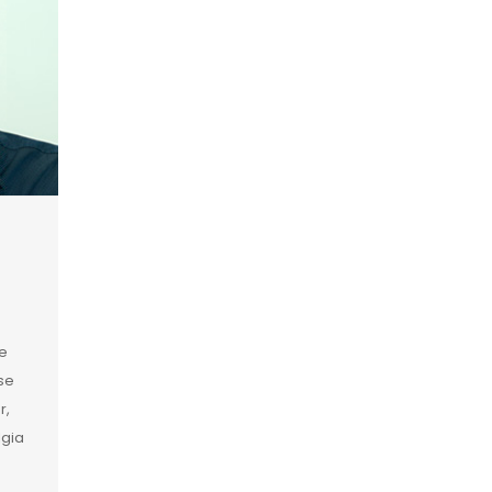
e
se
r,
lgia