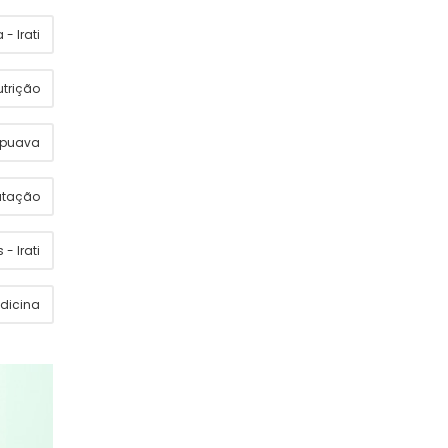
- Irati
utrição
apuava
utação
 - Irati
dicina