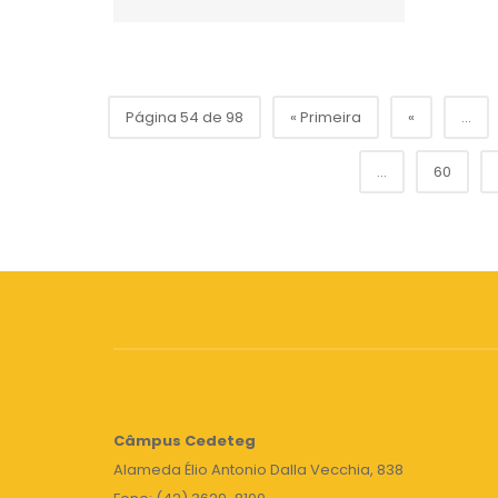
Página 54 de 98
« Primeira
«
...
...
60
Câmpus
Cedeteg
Alameda Élio Antonio Dalla Vecchia, 838