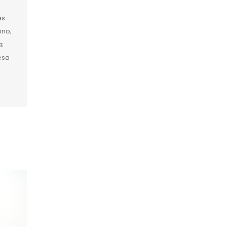
es
ino;
a;
esa