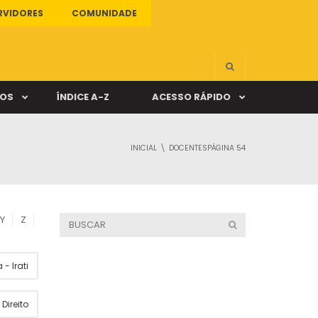
RVIDORES
COMUNIDADE
ÇOS
ÍNDICE A-Z
ACESSO RÁPIDO
INICIAL
DOCENTES
PÁGINA 54
s
ALUNO ONLINE
ia
DOCENTE ONLINE
Y
Z
mas
- Irati
Câmpus Santa Cruz
Direito