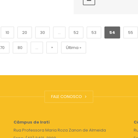
10
20
30
...
52
53
54
55
»
70
80
...
Última »
FALE CONOSCO
Câmpus de Irati
C
Rua Professora Maria Roza Zanon de Almeida
Ru