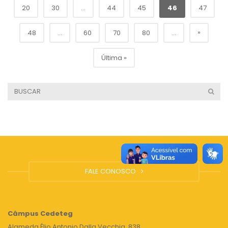
20
30
...
44
45
46
47
»
48
...
60
70
80
...
Última »
FALE CONOSCO
Câmpus
Cedeteg
Alameda Élio Antonio Dalla Vecchia, 838