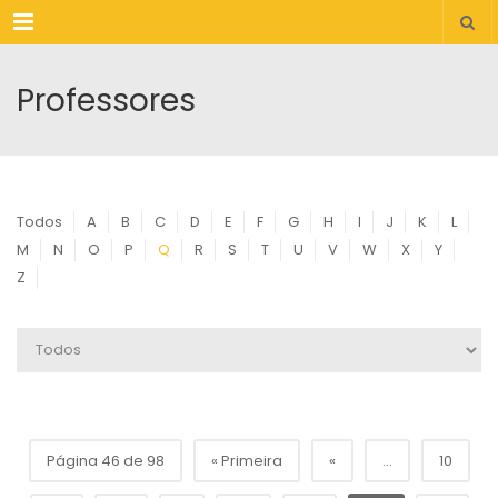
Menu
Professores
Todos
A
B
C
D
E
F
G
H
I
J
K
L
M
N
O
P
Q
R
S
T
U
V
W
X
Y
Z
Página 46 de 98
« Primeira
«
...
10