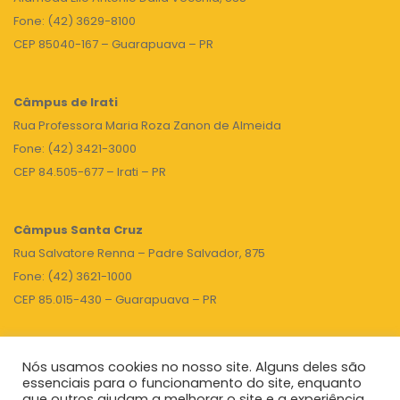
Fone: (42) 3629-8100
CEP 85040-167 – Guarapuava – PR
Câmpus de Irati
Rua Professora Maria Roza Zanon de Almeida
Fone: (42) 3421-3000
CEP 84.505-677 – Irati – PR
Câmpus Santa Cruz
Rua Salvatore Renna – Padre Salvador, 875
Fone: (42) 3621-1000
CEP 85.015-430 – Guarapuava – PR
Nós usamos cookies no nosso site. Alguns deles são
TOPO
essenciais para o funcionamento do site, enquanto
que outros ajudam a melhorar o site e a experiência