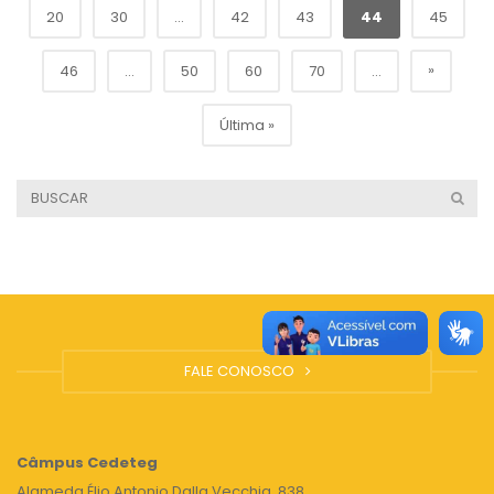
20
30
...
42
43
44
45
»
46
...
50
60
70
...
Última »
FALE CONOSCO
Câmpus
Cedeteg
Alameda Élio Antonio Dalla Vecchia, 838