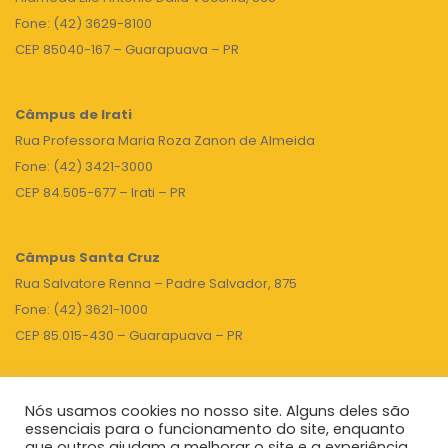
Fone: (42) 3629-8100
CEP 85040-167 – Guarapuava – PR
Câmpus de Irati
Rua Professora Maria Roza Zanon de Almeida
Fone: (42) 3421-3000
CEP 84.505-677 – Irati – PR
Câmpus Santa Cruz
Rua Salvatore Renna – Padre Salvador, 875
Fone: (42) 3621-1000
CEP 85.015-430 – Guarapuava – PR
Nós usamos cookies no nosso site. Alguns deles são
TOPO
essenciais para o funcionamento do site, enquanto
que outros ajudam a melhorar o site e a experiência