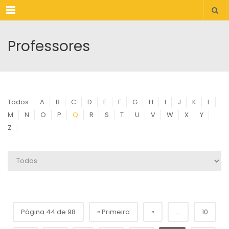
Menu
Professores
Todos
A
B
C
D
E
F
G
H
I
J
K
L
M
N
O
P
Q
R
S
T
U
V
W
X
Y
Z
Página 44 de 98
« Primeira
«
...
10