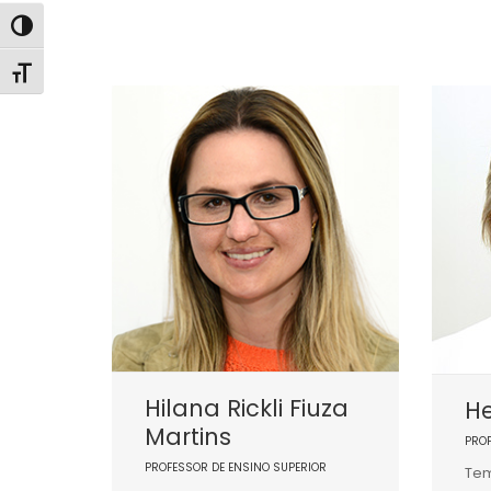
Alternar alto contraste
Alternar tamanho da fonte
Hilana Rickli Fiuza
He
Martins
PRO
PROFESSOR DE ENSINO SUPERIOR
Tem