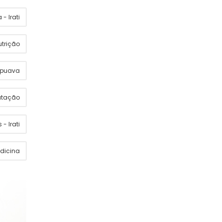
- Irati
utrição
apuava
utação
 - Irati
dicina