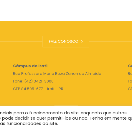
FALE CONOSCO
Câmpus de Irati
C
Rua Professora Maria Roza Zanon de Almeida
Ru
Fone: (42) 3421-3000
Fo
CEP 84.505-677 – Irati – PR
C
TOPO
nciais para o funcionamento do site, enquanto que outros
ê pode decidir se quer permiti-los ou não. Tenha em mente q
as funcionalidades do site.
Reitor