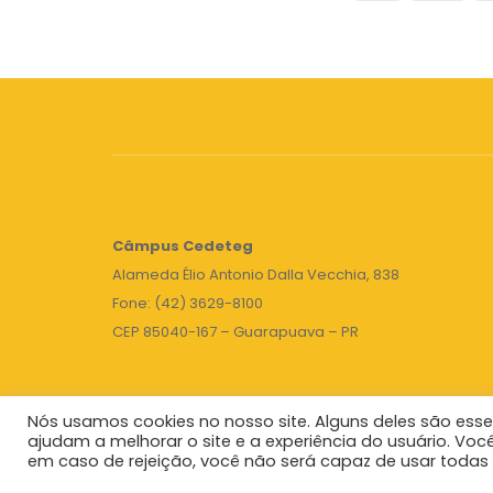
Câmpus
Cedeteg
Alameda Élio Antonio Dalla Vecchia, 838
Fone: (42) 3629-8100
CEP 85040-167 – Guarapuava – PR
Nós usamos cookies no nosso site. Alguns deles são esse
ajudam a melhorar o site e a experiência do usuário. Voc
em caso de rejeição, você não será capaz de usar todas 
Unicentro
|
Governo do Paraná
|
Seti
|
Agenda do 