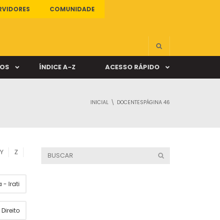
RVIDORES
COMUNIDADE
ÇOS
ÍNDICE A-Z
ACESSO RÁPIDO
INICIAL
DOCENTES
PÁGINA 46
s
ALUNO ONLINE
ia
DOCENTE ONLINE
Y
Z
mas
- Irati
Câmpus Santa Cruz
Direito