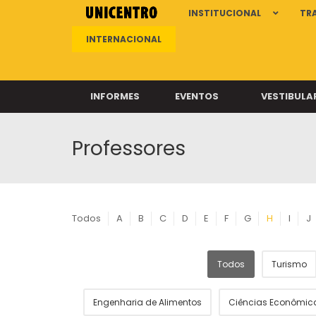
INSTITUCIONAL
TR
INTERNACIONAL
INFORMES
EVENTOS
VESTIBULA
Professores
Clíni
Clíni
Clíni
Clíni
Todos
A
B
C
D
E
F
G
H
I
J
Todos
Turismo
Câ
Engenharia de Alimentos
Ciências Econômic