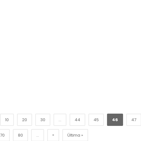
10
20
30
...
44
45
46
47
»
70
80
...
Última »