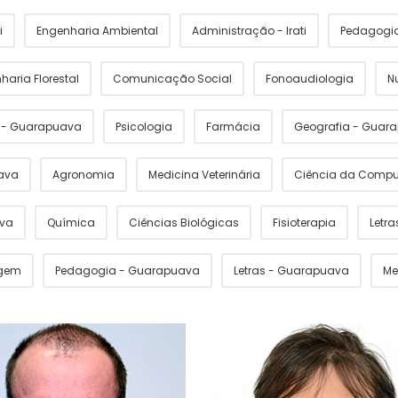
i
Engenharia Ambiental
Administração - Irati
Pedagogia 
haria Florestal
Comunicação Social
Fonoaudiologia
N
s - Guarapuava
Psicologia
Farmácia
Geografia - Guar
ava
Agronomia
Medicina Veterinária
Ciência da Comp
ava
Química
Ciências Biológicas
Fisioterapia
Letras
gem
Pedagogia - Guarapuava
Letras - Guarapuava
Me