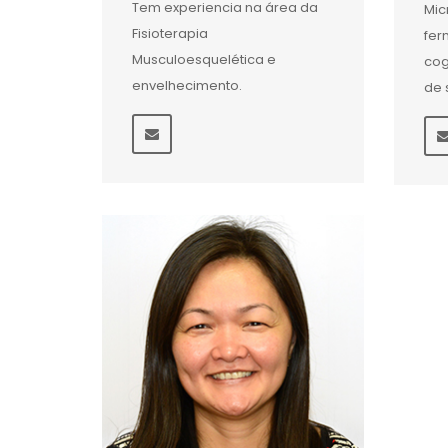
Tem experiencia na área da
Mic
Fisioterapia
fer
Musculoesquelética e
cog
envelhecimento.
de 