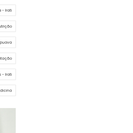
- Irati
utrição
apuava
utação
 - Irati
dicina