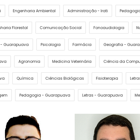
i
Engenharia Ambiental
Administração - Irati
Pedagogia 
haria Florestal
Comunicação Social
Fonoaudiologia
N
s - Guarapuava
Psicologia
Farmácia
Geografia - Guar
ava
Agronomia
Medicina Veterinária
Ciência da Comp
ava
Química
Ciências Biológicas
Fisioterapia
Letras
gem
Pedagogia - Guarapuava
Letras - Guarapuava
Me