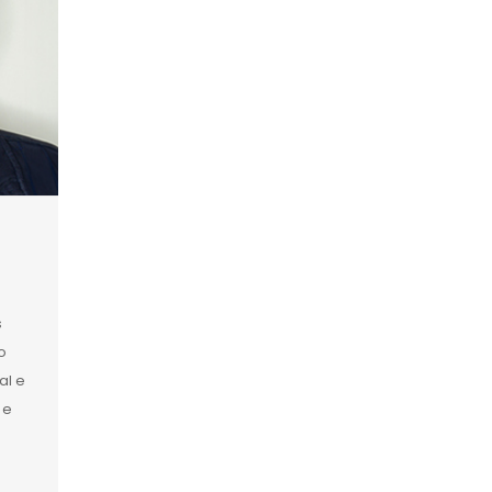
s
o
al e
 e