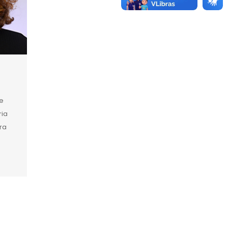
e
ria
ira