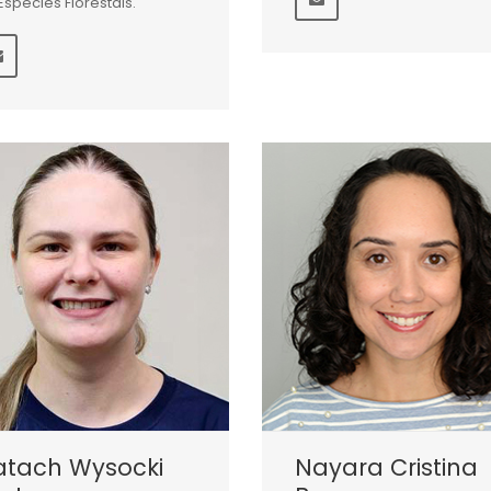
Espécies Florestais.
atach Wysocki
Nayara Cristina