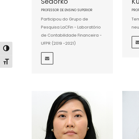
Sedorko
Kü
PROFESSOR DE ENSINO SUPERIOR
PRO
Participou do Grupo de
Tem
Pesquisa LaCFin - Laboratório
neu
de Contabilidade Financeira -
UFPR (2019 -2021)
Alternar alto contraste
Alternar tamanho da fonte