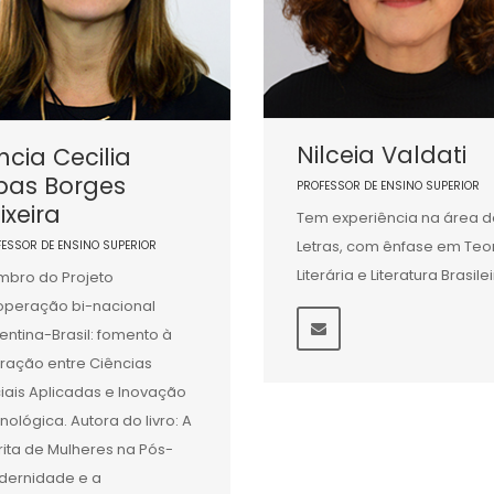
Nilceia Valdati
ncia Cecilia
bas Borges
PROFESSOR DE ENSINO SUPERIOR
ixeira
Tem experiência na área d
Letras, com ênfase em Teo
FESSOR DE ENSINO SUPERIOR
Literária e Literatura Brasile
bro do Projeto
peração bi-nacional
entina-Brasil: fomento à
eração entre Ciências
iais Aplicadas e Inovação
nológica. Autora do livro: A
rita de Mulheres na Pós-
ernidade e a