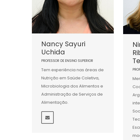
Nancy Sayuri
Ni
Uchida
Ri
Te
PROFESSOR DE ENSINO SUPERIOR
Tem experiência nas áreas de
PRO
Nutrição em Saúde Coletiva,
Mem
Microbiologia dos Alimentos e
Coo
Administração de Serviços de
Arg
Alimentação.
int
Soc
Tec
Esc
mod