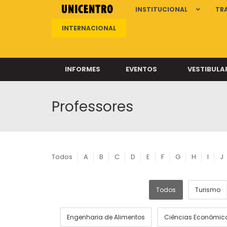
INSTITUCIONAL
TR
INTERNACIONAL
INFORMES
EVENTOS
VESTIBULA
Professores
Clíni
Clíni
Clíni
Clíni
Todos
A
B
C
D
E
F
G
H
I
J
Todos
Turismo
Câ
Engenharia de Alimentos
Ciências Econômic