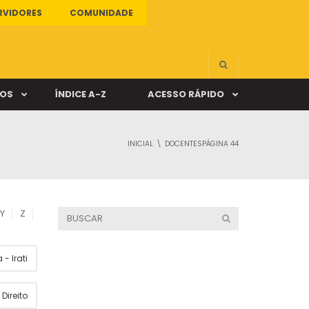
RVIDORES
COMUNIDADE
ÇOS
ÍNDICE A-Z
ACESSO RÁPIDO
INICIAL
DOCENTES
PÁGINA 44
s
ALUNO ONLINE
ia
DOCENTE ONLINE
Y
Z
mas
- Irati
Câmpus Santa Cruz
Direito