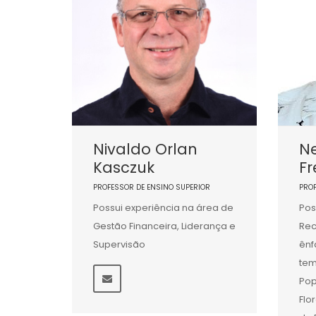
Nivaldo Orlan
Ne
Kasczuk
Fr
PROFESSOR DE ENSINO SUPERIOR
PRO
Possui experiência na área de
Pos
Gestão Financeira, Liderança e
Rec
Supervisão
ênf
tem
Pop
Flo