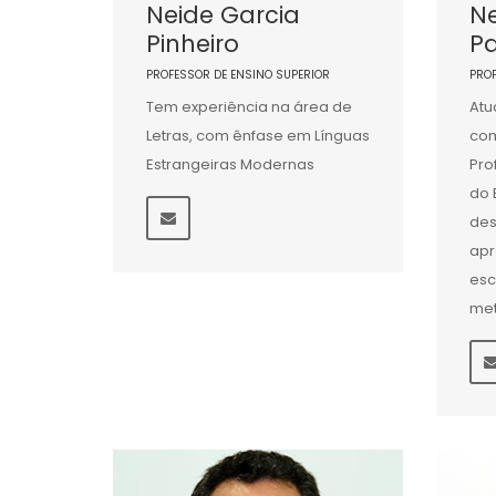
Neide Garcia
Ne
Pinheiro
Pa
PROFESSOR DE ENSINO SUPERIOR
PRO
Tem experiência na área de
Atu
Letras, com ênfase em Línguas
com
Estrangeiras Modernas
Pro
do 
des
apr
esc
met