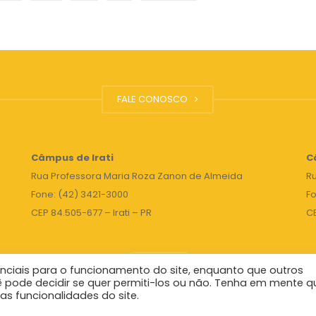
FALE CONOSCO
Câmpus de Irati
C
Rua Professora Maria Roza Zanon de Almeida
Ru
Fone: (42) 3421-3000
Fo
CEP 84.505-677 – Irati – PR
C
TOPO
nciais para o funcionamento do site, enquanto que outros
ê pode decidir se quer permiti-los ou não. Tenha em mente q
as funcionalidades do site.
Reitor