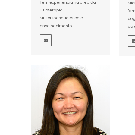
Tem experiencia na área da
Mic
Fisioterapia
fer
Musculoesquelética e
cog
envelhecimento.
de 