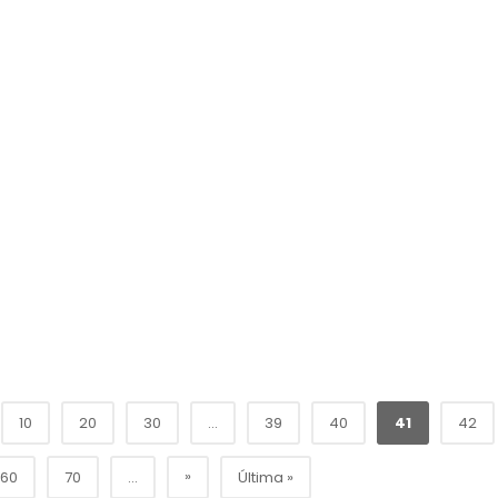
10
20
30
...
39
40
41
42
»
60
70
...
Última »