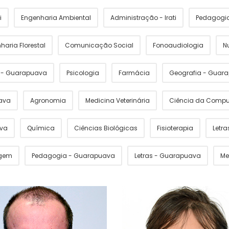
i
Engenharia Ambiental
Administração - Irati
Pedagogia 
haria Florestal
Comunicação Social
Fonoaudiologia
N
s - Guarapuava
Psicologia
Farmácia
Geografia - Guar
ava
Agronomia
Medicina Veterinária
Ciência da Comp
ava
Química
Ciências Biológicas
Fisioterapia
Letras
gem
Pedagogia - Guarapuava
Letras - Guarapuava
Me