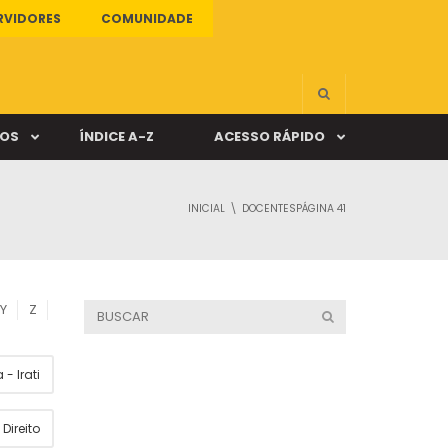
RVIDORES
COMUNIDADE
ÇOS
ÍNDICE A-Z
ACESSO RÁPIDO
INICIAL
DOCENTES
PÁGINA 41
s
ALUNO ONLINE
ia
DOCENTE ONLINE
Y
Z
mas
- Irati
Câmpus Santa Cruz
Direito