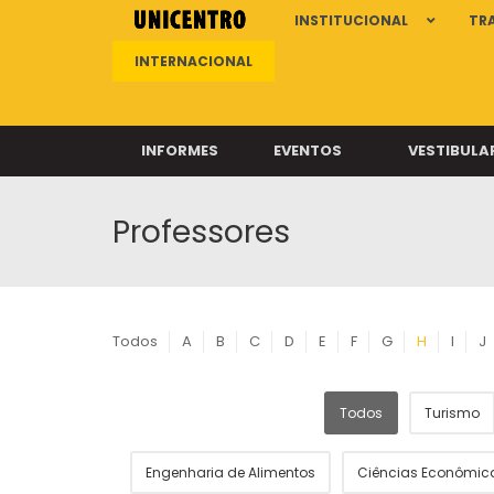
INSTITUCIONAL
TR
INTERNACIONAL
INFORMES
EVENTOS
VESTIBULA
Professores
Clíni
Clíni
Clíni
Clíni
Todos
A
B
C
D
E
F
G
H
I
J
Todos
Turismo
Câ
Engenharia de Alimentos
Ciências Econômic