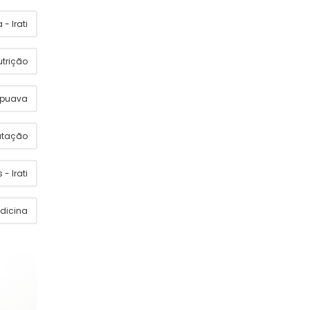
- Irati
utrição
apuava
utação
 - Irati
dicina