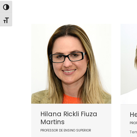
Alternar alto contraste
Alternar tamanho da fonte
Hilana Rickli Fiuza
He
Martins
PRO
PROFESSOR DE ENSINO SUPERIOR
Tem