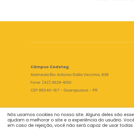
Câmpus
Cedeteg
Alameda Élio Antonio Dalla Vecchia, 838
Fone: (42) 3629-8100
CEP 85040-167 – Guarapuava – PR
Nós usamos cookies no nosso site. Alguns deles são esse
ajudam a melhorar o site e a experiência do usuário. Voc
em caso de rejeição, você não será capaz de usar todas 
Unicentro
|
Governo do Paraná
|
Seti
|
Agenda do 