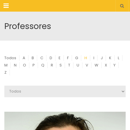
Menu
Professores
Todos
A
B
C
D
E
F
G
H
I
J
K
L
M
N
O
P
Q
R
S
T
U
V
W
X
Y
Z