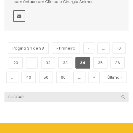
com ênfase em Clínica e Cirurgia Animal.
Página 34 de 98
« Primeira
«
...
10
20
...
32
33
34
35
36
»
...
40
50
60
...
Última »