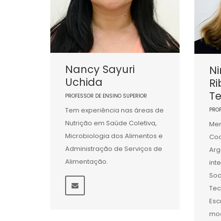
Nancy Sayuri
Ni
Uchida
Ri
Te
PROFESSOR DE ENSINO SUPERIOR
Tem experiência nas áreas de
PRO
Nutrição em Saúde Coletiva,
Mem
Microbiologia dos Alimentos e
Coo
Administração de Serviços de
Arg
Alimentação.
int
Soc
Tec
Esc
mod