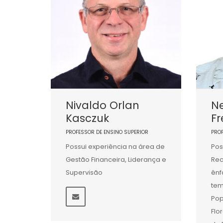
Nivaldo Orlan
Ne
Kasczuk
Fr
PROFESSOR DE ENSINO SUPERIOR
PRO
Possui experiência na área de
Pos
Gestão Financeira, Liderança e
Rec
Supervisão
ênf
tem
Pop
Flo