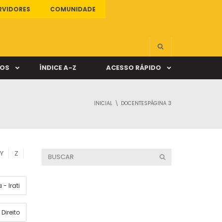
RVIDORES
COMUNIDADE
ÇOS
ÍNDICE A-Z
ACESSO RÁPIDO
INICIAL
DOCENTES
PÁGINA 3
s
ALUNO ONLINE
ia
DOCENTE ONLINE
Y
Z
mas
- Irati
Câmpus Santa Cruz
Direito