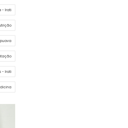
- Irati
utrição
apuava
utação
 - Irati
dicina