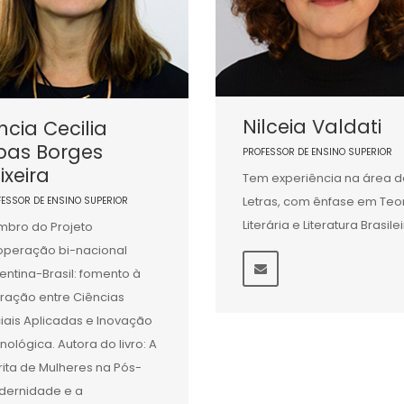
Nilceia Valdati
ncia Cecilia
bas Borges
PROFESSOR DE ENSINO SUPERIOR
ixeira
Tem experiência na área d
Letras, com ênfase em Teo
FESSOR DE ENSINO SUPERIOR
Literária e Literatura Brasile
bro do Projeto
peração bi-nacional
entina-Brasil: fomento à
eração entre Ciências
iais Aplicadas e Inovação
nológica. Autora do livro: A
rita de Mulheres na Pós-
ernidade e a