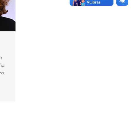
e
ria
ira