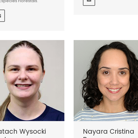
Espécies Florestais.
atach Wysocki
Nayara Cristina