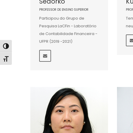
Sedorko
Kü
PROFESSOR DE ENSINO SUPERIOR
PRO
Participou do Grupo de
Tem
Pesquisa LaCFin - Laboratório
neu
de Contabilidade Financeira -
UFPR (2019 -2021)
Alternar alto contraste
Alternar tamanho da fonte