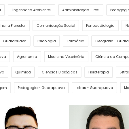
i
Engenharia Ambiental
Administração - Irati
Pedagogia 
haria Florestal
Comunicação Social
Fonoaudiologia
N
s - Guarapuava
Psicologia
Farmácia
Geografia - Guar
ava
Agronomia
Medicina Veterinária
Ciência da Comp
ava
Química
Ciências Biológicas
Fisioterapia
Letras
gem
Pedagogia - Guarapuava
Letras - Guarapuava
Me