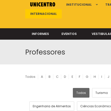
INSTITUCIONAL
TR
INTERNACIONAL
INFORMES
EVENTOS
VESTIBULA
Professores
Clíni
Clíni
Clíni
Clíni
Todos
A
B
C
D
E
F
G
H
I
J
Todos
Turismo
Câ
Engenharia de Alimentos
Ciências Econômic