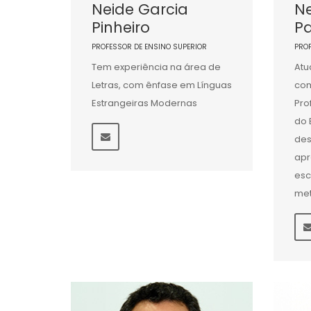
Neide Garcia
Ne
Pinheiro
Pa
PROFESSOR DE ENSINO SUPERIOR
PRO
Tem experiência na área de
Atu
Letras, com ênfase em Línguas
com
Estrangeiras Modernas
Pro
do 
des
apr
esc
met