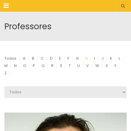
Menu
Professores
Todos
A
B
C
D
E
F
G
H
I
J
K
L
M
N
O
P
Q
R
S
T
U
V
W
X
Y
Z