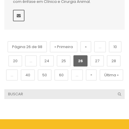
com ênfase em Clínica e Cirurgia Animal.
Página 26 de 98
« Primeira
«
...
10
20
...
24
25
26
27
28
»
...
40
50
60
...
Última »