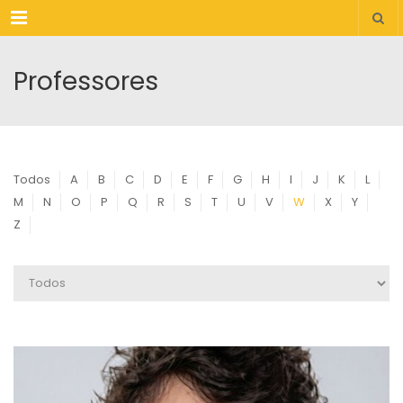
Menu
Professores
Todos
A
B
C
D
E
F
G
H
I
J
K
L
M
N
O
P
Q
R
S
T
U
V
W
X
Y
Z