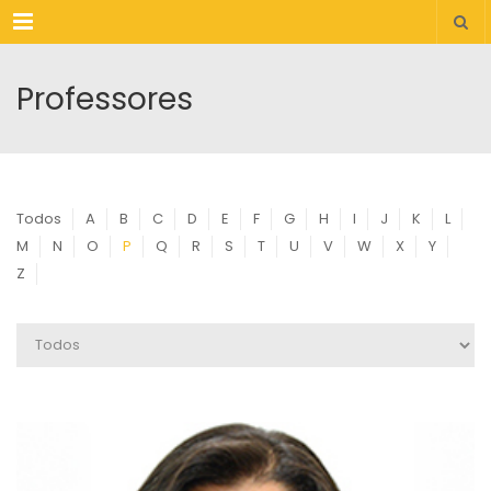
Menu
Professores
Todos
A
B
C
D
E
F
G
H
I
J
K
L
M
N
O
P
Q
R
S
T
U
V
W
X
Y
Z