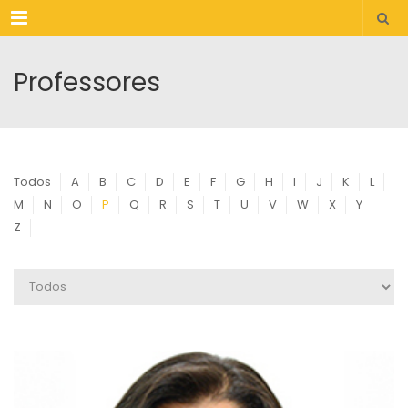
Menu
Professores
Todos
A
B
C
D
E
F
G
H
I
J
K
L
M
N
O
P
Q
R
S
T
U
V
W
X
Y
Z